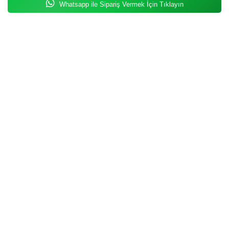
Whatsapp ile Sipariş Vermek İçin Tıklayın
₺575,00
₺46,20
Yeni
Ürün
Bitkisel Hamam Otu Tozu 200 Gr.
Doğal Nar Sabunu
₺168,00
₺190,80