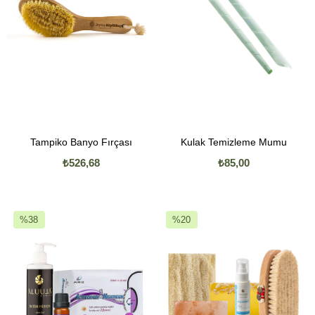
Tampiko Banyo Fırçası
Kulak Temizleme Mumu
₺526,68
₺85,00
%38
%20
İndirim
İndirim
%38İndirim
%20İndirim