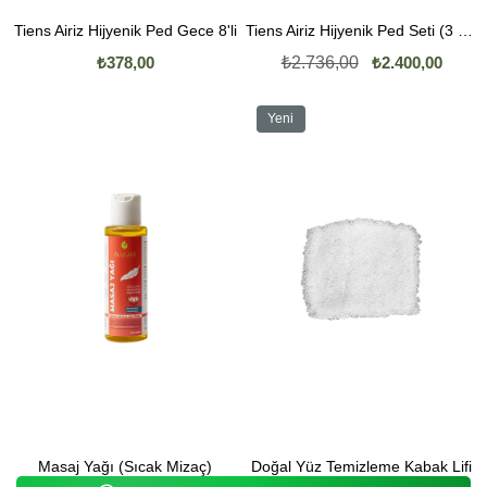
Tiens Airiz Hijyenik Ped Gece 8'li
Tiens Airiz Hijyenik Ped Seti (3 Pk. 10'Lu, 1 Pk. 8'Li, 2 Pk. 30'Lu)
₺378,00
₺2.736,00
₺2.400,00
Yeni
Ürün
Masaj Yağı (Sıcak Mizaç)
Doğal Yüz Temizleme Kabak Lifi