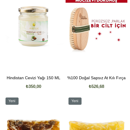
Hindistan Cevizi Yağı 150 ML
%100 Doğal Sapsız At Kılı Fırça
₺350,00
₺526,68
Yeni
Yeni
Ürün
Ürün