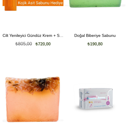
Cilt Yenileyici Gündüz Krem + SPF15 (Güneşi Koruyucu Krem) | Kojik Asit Sabunu Hediye
Doğal Biberiye Sabunu
₺805,00
₺720,00
₺190,80