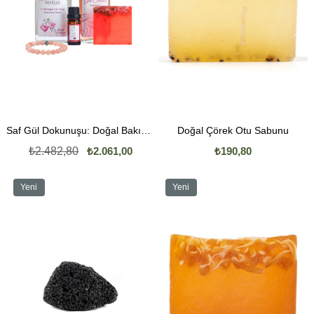
Saf Gül Dokunuşu: Doğal Bakım Seti ve Pembe Kuvars Şıklığı
Doğal Çörek Otu Sabunu
₺2.482,80
₺2.061,00
₺190,80
Yeni
Yeni
Ürün
Ürün