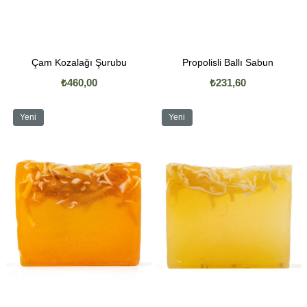
Çam Kozalağı Şurubu
Propolisli Ballı Sabun
₺460,00
₺231,60
Yeni
Yeni
Ürün
Ürün