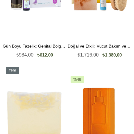
Gün Boyu Tazelik: Genital Bölge Hijyen ve Bakım Seti
Doğal ve Etkili: Vücut Bakım ve Nemlendirici Set
₺984,00
₺612,00
₺1.716,00
₺1.380,00
Yeni
Ürün
%48
İndirim
%48İndirim