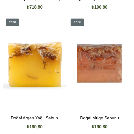
₺718,80
₺190,80
Yeni
Yeni
Ürün
Ürün
Doğal Argan Yağlı Sabun
Doğal Müge Sabunu
₺190,80
₺190,80