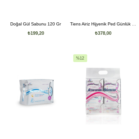
Doğal Gül Sabunu 120 Gr
Tiens Airiz Hijyenik Ped Günlük 30' Lu
₺199,20
₺378,00
%12
İndirim
%12İndirim