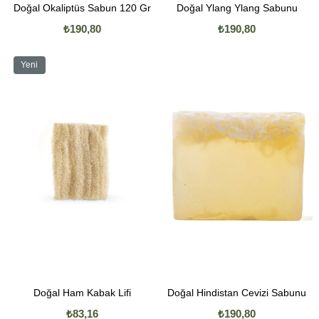
Doğal Okaliptüs Sabun 120 Gr
Doğal Ylang Ylang Sabunu
₺190,80
₺190,80
Yeni
Ürün
Doğal Ham Kabak Lifi
Doğal Hindistan Cevizi Sabunu
₺83,16
₺190,80