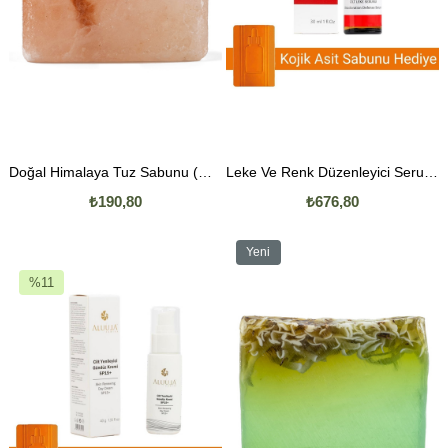
Doğal Himalaya Tuz Sabunu (Mineral Sabunu)
Leke Ve Renk Düzenleyici Serum 30 ML | Kojik Asit Sabunu Hediye
₺190,80
₺676,80
Yeni
Ürün
%11
İndirim
%11İndirim