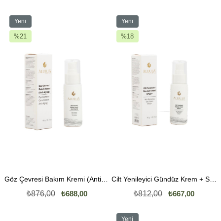
Yeni
Yeni
Ürün
Ürün
%21
%18
İndirim
İndirim
%21İndirim
%18İndirim
Göz Çevresi Bakım Kremi (Anti-Aging) 40 GR
Cilt Yenileyici Gündüz Krem + SPF15 (Güneşi Koruyucu Krem)
₺876,00
₺688,00
₺812,00
₺667,00
Yeni