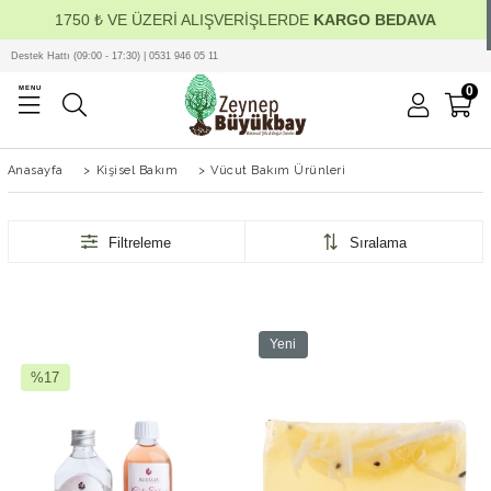
1750 ₺ VE ÜZERİ ALIŞVERİŞLERDE
KARGO BEDAVA
Destek Hattı (09:00 - 17:30) | 0531 946 05 11
0
MENU
Anasayfa
>
Kişisel Bakım
>
Vücut Bakım Ürünleri
Filtreleme
Sıralama
Yeni
Ürün
%17
İndirim
%17İndirim