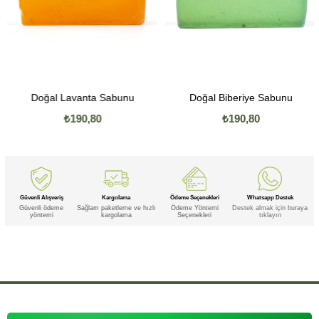
Doğal Lavanta Sabunu
Doğal Biberiye Sabunu
₺190,80
₺190,80
Güvenli Alışveriş
Kargolama
Ödeme Seçenekleri
Whatsapp Destek
Güvenli ödeme
Sağlam paketleme ve hızlı
Ödeme Yöntemi
Destek almak için buraya
yöntemi
kargolama
Seçenekleri
tıklayın
Etiketler
,
,
,
,
,
,
,
Doğal
Doğal Defne
Doğal Defne Sabunu
Doğal Sabunu
Defne
Defne Sabunu
Sabunu