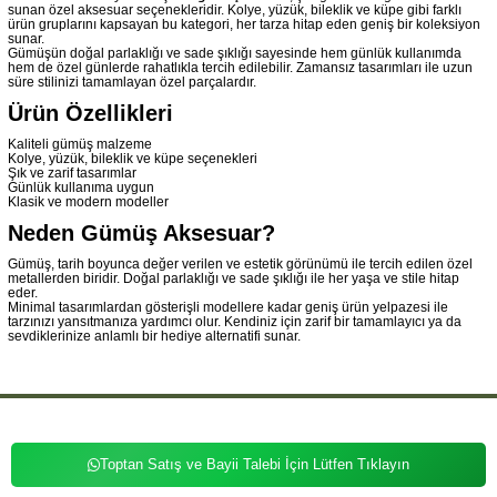
sunan özel aksesuar seçenekleridir. Kolye, yüzük, bileklik ve küpe gibi farklı
ürün gruplarını kapsayan bu kategori, her tarza hitap eden geniş bir koleksiyon
sunar.
Gümüşün doğal parlaklığı ve sade şıklığı sayesinde hem günlük kullanımda
hem de özel günlerde rahatlıkla tercih edilebilir. Zamansız tasarımları ile uzun
süre stilinizi tamamlayan özel parçalardır.
Ürün Özellikleri
Kaliteli gümüş malzeme
Kolye, yüzük, bileklik ve küpe seçenekleri
Şık ve zarif tasarımlar
Günlük kullanıma uygun
Klasik ve modern modeller
Neden Gümüş Aksesuar?
Gümüş, tarih boyunca değer verilen ve estetik görünümü ile tercih edilen özel
metallerden biridir. Doğal parlaklığı ve sade şıklığı ile her yaşa ve stile hitap
eder.
Minimal tasarımlardan gösterişli modellere kadar geniş ürün yelpazesi ile
tarzınızı yansıtmanıza yardımcı olur. Kendiniz için zarif bir tamamlayıcı ya da
sevdiklerinize anlamlı bir hediye alternatifi sunar.
Toptan Satış ve Bayii Talebi İçin Lütfen Tıklayın