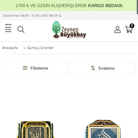
1750 ₺ VE ÜZERİ ALIŞVERİŞLERDE
KARGO BEDAVA
Destek Hattı (09:00 - 17:30) | 0531 946 05 11
0
MENU
Anasayfa
>
Gümüş Ürünler
Filtreleme
Sıralama