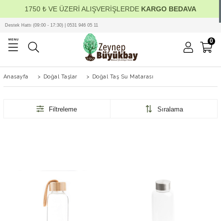
1750 ₺ VE ÜZERİ ALIŞVERİŞLERDE
KARGO BEDAVA
Destek Hattı (09:00 - 17:30) | 0531 946 05 11
0
MENU
Anasayfa
>
Doğal Taşlar
>
Doğal Taş Su Matarası
Filtreleme
Sıralama