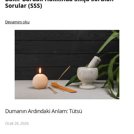
Sorular (SSS)
bak
Devamını oku
Dumanın Ardındaki Anlam: Tütsü
Ocak 28, 2026