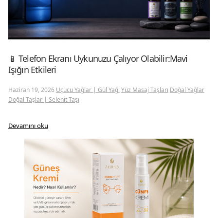
📱 Telefon Ekranı Uykunuzu Çalıyor Olabilir:Mavi
Işığın Etkileri
Haziran 19, 2026
Uçucu Yağlar | Gül Yağı
Yüz Masaj Taşları
Doğal Yağlar
Doğal Taşlar | Selenit Taşı
tel
Devamını oku