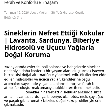
Ferah ve Konforlu Bir Yaşam
Temmuz 15, 2026
Uçucu Yağlar | Gül Yağı
Hidrosol Çeşitleri |
Bütüncül Şifa
Sineklerin Nefret Ettiği Kokular
| Lavanta, Sardunya, Biberiye
Hidrosolü ve Uçucu Yağlarla
Doğal Koruma
si
Yaz aylarında evlerde, balkonlarda ve bahçelerde sinekler
nedeniyle daha konforlu bir yaşam alanı oluşturmak isteyen
birçok kişi doğal alternatiflere yönelmektedir. Bitkilerden elde
edilen
ve
, kendilerine özgü
hidrosoller
uçucu yağlar
aromaları sayesinde yaşam alanlarında hoş ve ferah bir
atmosfer oluşturmak amacıyla sıklıkla tercih edilmektedir.
arasında sıkça
Sineklerin nefret ettiği kokular
anılan lavanta, sardunya, biberiye, okaliptüs, nioli, çay ağacı
ve paçuli gibi aromatik bitkiler, doğal koku profilleriyle öne
çıkmaktadır.