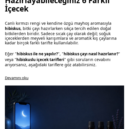
Hazırlayabileceğiniz 6 Farklı
İçecek
hib
Canlı kırmızı rengi ve kendine özgü mayhoş aromasıyla
, bitki çayı hazırlarken sıkça tercih edilen doğal
hibiskus
bitkilerden biridir. Sadece sıcak çay olarak değil; soğuk
içeceklerden meyveli karışımlara ve aromatik kış çaylarına
kadar birçok farklı tarifte kullanılabilir.
Eğer "
", "
"
hibiskus ile ne yapılır?
hibiskus çayı nasıl hazırlanır?
veya "
" gibi soruların cevabını
hibiskuslu içecek tarifleri
arıyorsanız, aşağıdaki tariflere göz atabilirsiniz.
Devamını oku