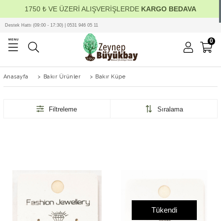
1750 ₺ VE ÜZERİ ALIŞVERİŞLERDE
KARGO BEDAVA
Destek Hattı (09:00 - 17:30) | 0531 946 05 11
0
MENU
Anasayfa
>
Bakır Ürünler
>
Bakır Küpe
Filtreleme
Sıralama
Tükendi