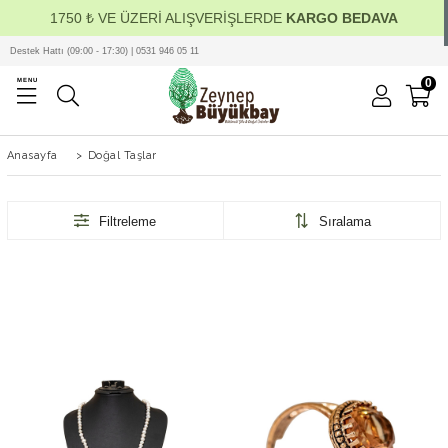
1750 ₺ VE ÜZERİ ALIŞVERİŞLERDE
KARGO BEDAVA
Destek Hattı (09:00 - 17:30) | 0531 946 05 11
0
MENU
Anasayfa
>
Doğal Taşlar
Filtreleme
Sıralama