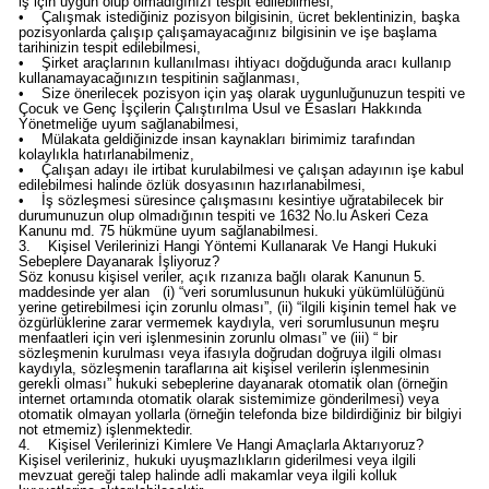
iş için uygun olup olmadığınızı tespit edilebilmesi,
• Çalışmak istediğiniz pozisyon bilgisinin, ücret beklentinizin, başka
pozisyonlarda çalışıp çalışamayacağınız bilgisinin ve işe başlama
tarihinizin tespit edilebilmesi,
• Şirket araçlarının kullanılması ihtiyacı doğduğunda aracı kullanıp
kullanamayacağınızın tespitinin sağlanması,
• Size önerilecek pozisyon için yaş olarak uygunluğunuzun tespiti ve
Çocuk ve Genç İşçilerin Çalıştırılma Usul ve Esasları Hakkında
Yönetmeliğe uyum sağlanabilmesi,
• Mülakata geldiğinizde insan kaynakları birimimiz tarafından
kolaylıkla hatırlanabilmeniz,
• Çalışan adayı ile irtibat kurulabilmesi ve çalışan adayının işe kabul
edilebilmesi halinde özlük dosyasının hazırlanabilmesi,
• İş sözleşmesi süresince çalışmasını kesintiye uğratabilecek bir
durumunuzun olup olmadığının tespiti ve 1632 No.lu Askeri Ceza
Kanunu md. 75 hükmüne uyum sağlanabilmesi.
3. Kişisel Verilerinizi Hangi Yöntemi Kullanarak Ve Hangi Hukuki
Sebeplere Dayanarak İşliyoruz?
Söz konusu kişisel veriler, açık rızanıza bağlı olarak Kanunun 5.
maddesinde yer alan (i) “veri sorumlusunun hukuki yükümlülüğünü
yerine getirebilmesi için zorunlu olması”, (ii) “ilgili kişinin temel hak ve
özgürlüklerine zarar vermemek kaydıyla, veri sorumlusunun meşru
menfaatleri için veri işlenmesinin zorunlu olması” ve (iii) “ bir
sözleşmenin kurulması veya ifasıyla doğrudan doğruya ilgili olması
kaydıyla, sözleşmenin taraflarına ait kişisel verilerin işlenmesinin
gerekli olması” hukuki sebeplerine dayanarak otomatik olan (örneğin
internet ortamında otomatik olarak sistemimize gönderilmesi) veya
otomatik olmayan yollarla (örneğin telefonda bize bildirdiğiniz bir bilgiyi
not etmemiz) işlenmektedir.
4. Kişisel Verilerinizi Kimlere Ve Hangi Amaçlarla Aktarıyoruz?
Kişisel verileriniz, hukuki uyuşmazlıkların giderilmesi veya ilgili
mevzuat gereği talep halinde adli makamlar veya ilgili kolluk