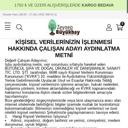
1750 ₺ VE ÜZERİ ALIŞVERİŞLERDE
KARGO BEDAVA
Destek Hattı (09:00 - 17:30) | 0531 946 05 11
0
MENU
KİŞİSEL VERİLERİNİZİN İŞLENMESİ
HAKKINDA ÇALIŞAN ADAYI AYDINLATMA
METNİ
Değerli Çalışan Adayımız;
İşbu aydınlatma metni, veri sorumlusu sıfatıyla hareket eden
BÜTÜNCÜL ŞİFA VE DOĞAL ÜRÜNLER VE DANIŞMANLIK SANAYİ
TİC. LTD. ŞTİ. tarafından, 6698 sayılı Kişisel Verilerin Korunması
Kanununun (“KVKK”) 10. maddesi ile Aydınlatma Yükümlülüğünün
Yerine Getirilmesinde Uyulacak Usul ve Esaslar Hakkında Tebliğ
çerçevesinde, kişisel verilerinizin işlenme amaçları, hukuki nedenleri,
toplanma yöntemi, kimlere aktarılabileceği ve KVKK kapsamındaki
haklarınız konularına ilişkin olarak sizleri bilgilendirmek amacıyla
hazırlanmıştır
Bize gönderdiğiniz özgeçmişlerinizde veya bize ulaşmanıza aracı olan
internet sitelerinde belirttiğiniz bilgiler üzerinde mutlak bir kontrolümüz
bulunmamaktadır. Bilmemizi istemediğiniz kişisel verilerinizi ve özel
nitelikli kişisel verilerinizi Şirketimizle paylaşmamanızı tavsiye ederiz.
1. Hangi Kişisel Verilerinizi İşliyoruz?
• Adınız, soyadınız, doğum tarihiniz ve yeriniz, cinsiyetiniz, medeni
durumunuz, uyruk bilginiz;