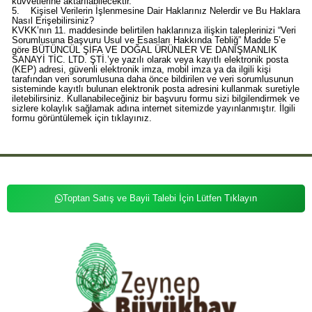
kuvvetlerine aktarılabilecektir.
5. Kişisel Verilerin İşlenmesine Dair Haklarınız Nelerdir ve Bu Haklara
Nasıl Erişebilirsiniz?
KVKK’nın 11. maddesinde belirtilen haklarınıza ilişkin taleplerinizi “Veri
Sorumlusuna Başvuru Usul ve Esasları Hakkında Tebliğ” Madde 5’e
göre BÜTÜNCÜL ŞİFA VE DOĞAL ÜRÜNLER VE DANIŞMANLIK
SANAYİ TİC. LTD. ŞTİ.’ye yazılı olarak veya kayıtlı elektronik posta
(KEP) adresi, güvenli elektronik imza, mobil imza ya da ilgili kişi
tarafından veri sorumlusuna daha önce bildirilen ve veri sorumlusunun
sisteminde kayıtlı bulunan elektronik posta adresini kullanmak suretiyle
iletebilirsiniz. Kullanabileceğiniz bir başvuru formu sizi bilgilendirmek ve
sizlere kolaylık sağlamak adına internet sitemizde yayınlanmıştır. İlgili
formu görüntülemek için tıklayınız.
Toptan Satış ve Bayii Talebi İçin Lütfen Tıklayın