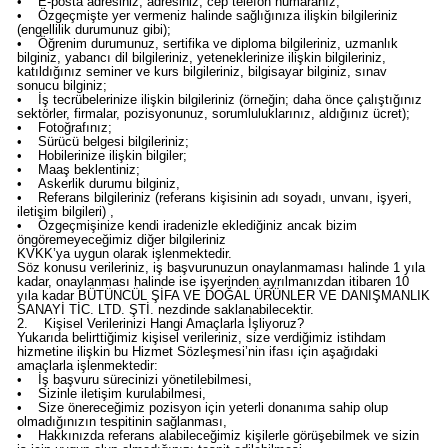
• E-posta adresiniz, adresiniz, cep telefon numaranız;
• Özgeçmişte yer vermeniz halinde sağlığınıza ilişkin bilgileriniz
(engellilik durumunuz gibi);
• Öğrenim durumunuz, sertifika ve diploma bilgileriniz, uzmanlık
bilginiz, yabancı dil bilgileriniz, yeteneklerinize ilişkin bilgileriniz,
katıldığınız seminer ve kurs bilgileriniz, bilgisayar bilginiz, sınav
sonucu bilginiz;
• İş tecrübelerinize ilişkin bilgileriniz (örneğin; daha önce çalıştığınız
sektörler, firmalar, pozisyonunuz, sorumluluklarınız, aldığınız ücret);
• Fotoğrafınız;
• Sürücü belgesi bilgileriniz;
• Hobilerinize ilişkin bilgiler;
• Maaş beklentiniz;
• Askerlik durumu bilginiz,
• Referans bilgileriniz (referans kişisinin adı soyadı, unvanı, işyeri,
iletişim bilgileri) ,
• Özgeçmişinize kendi iradenizle eklediğiniz ancak bizim
öngöremeyeceğimiz diğer bilgileriniz
KVKK’ya uygun olarak işlenmektedir.
Söz konusu verileriniz, iş başvurunuzun onaylanmaması halinde 1 yıla
kadar, onaylanması halinde ise işyerinden ayrılmanızdan itibaren 10
yıla kadar BÜTÜNCÜL ŞİFA VE DOĞAL ÜRÜNLER VE DANIŞMANLIK
SANAYİ TİC. LTD. ŞTİ. nezdinde saklanabilecektir.
2. Kişisel Verilerinizi Hangi Amaçlarla İşliyoruz?
Yukarıda belirttiğimiz kişisel verileriniz, size verdiğimiz istihdam
hizmetine ilişkin bu Hizmet Sözleşmesi’nin ifası için aşağıdaki
amaçlarla işlenmektedir:
• İş başvuru sürecinizi yönetilebilmesi,
• Sizinle iletişim kurulabilmesi,
• Size önereceğimiz pozisyon için yeterli donanıma sahip olup
olmadığınızın tespitinin sağlanması,
• Hakkınızda referans alabileceğimiz kişilerle görüşebilmek ve sizin