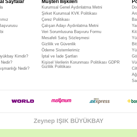
l Sayfalar
Müşteri İlişkileri
Po
da
Kurumsal Genel Aydınlatma Metni
Do
Şirket Kurumsal KVK Politikası
Ar
rımız
Çerez Politikası
Ba
 Başvurusu
Çalışan Adayı Aydınlatma Metni
Ya
bi
Veri Sorumlusuna Başvuru Formu
Ki
Mesafeli Satış Sözleşmesi
Yü
Gizlilik ve Güvenlik
Bit
Ödeme Sistemlerimiz
Yü
yükbay Kimdir?
İptal ve İade Şartları
Gö
 Nedir?
Kişisel Verilerin Korunması Politikası GDPR
Vü
Gizlilik Politikası
ışmanlığı Nedir?
Cil
Ağ
Sa
Zeynep IŞIK BÜYÜKBAY