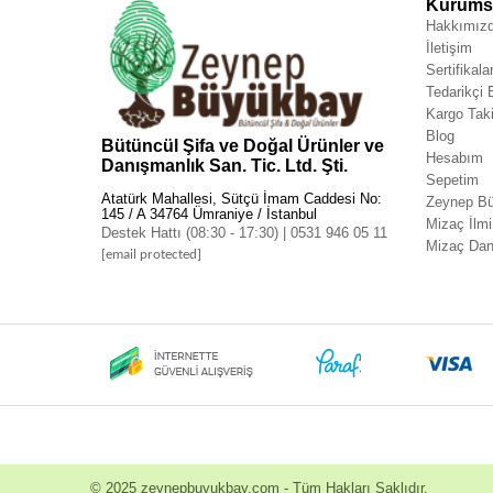
Kurumsa
Hakkımız
İletişim
Sertifikala
Tedarikçi
Kargo Taki
Blog
Bütüncül Şifa ve Doğal Ürünler ve
Hesabım
Danışmanlık San. Tic. Ltd. Şti.
Sepetim
Atatürk Mahallesi, Sütçü İmam Caddesi No:
Zeynep Bü
145 / A 34764 Ümraniye / İstanbul
Mizaç İlmi
Destek Hattı (08:30 - 17:30) | 0531 946 05 11
Mizaç Dan
[email protected]
© 2025
zeynepbuyukbay.com
- Tüm Hakları Saklıdır.