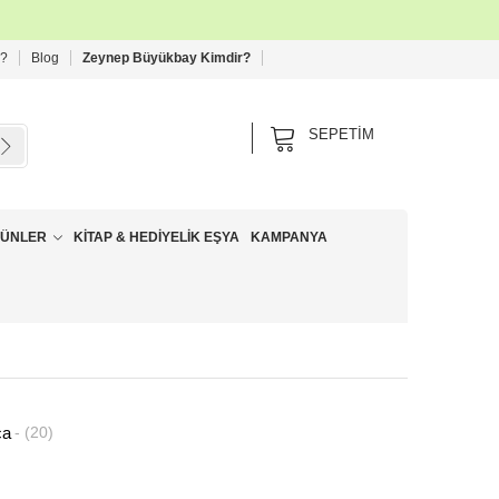
 ?
Blog
Zeynep Büyükbay Kimdir?
SEPETIM
RÜNLER
KITAP & HEDIYELIK EŞYA
KAMPANYA
ça
(20)