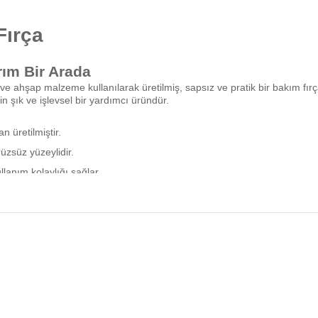
Fırça
ım Bir Arada
 ve ahşap malzeme kullanılarak üretilmiş, sapsız ve pratik bir bakım fır
n şık ve işlevsel bir yardımcı üründür.
 üretilmiştir.
zsüz yüzeylidir.
lanım kolaylığı sağlar.
ve temizlik uygulamalarına uygundur.
r için uygundur.
eder.
in idealdir.