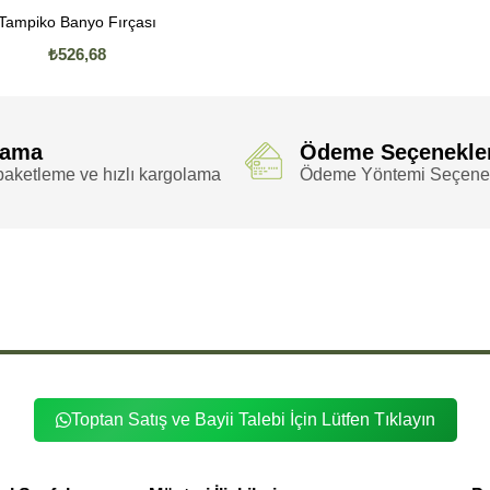
Tampiko Banyo Fırçası
₺526,68
lama
Ödeme Seçenekle
aketleme ve hızlı kargolama
Ödeme Yöntemi Seçenek
Etiketler
,
,
,
,
,
 Fırça
100 Doğal Sapsız At Fırça
100 Doğal Sapsız Kılı
100 Doğal Sapsız Kılı Fırça
100 Doğal Sapsız Fırça
100 Doğal
,
,
,
,
,
,
,
00 Sapsız At Fırça
100 Sapsız Kılı
100 Sapsız Kılı Fırça
100 Sapsız Fırça
100 At
100 At Kılı
100 At Kılı Fırça
10
,
,
,
,
,
,
,
 Fırça
Doğal Sapsız Fırça
Doğal At
Doğal At Kılı
Doğal At Kılı Fırça
Doğal At Fırça
Doğal Kılı
Doğal Kılı Fırça
Toptan Satış ve Bayii Talebi İçin Lütfen Tıklayın