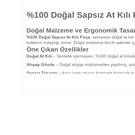
%100 Doğal Sapsız At Kılı 
Doğal Malzeme ve Ergonomik Tasar
%100 Doğal Sapsız At Kılı Fırça
, tamamen doğal at kılı
kullanım kolaylığı sunar. Doğal malzeme tercih edenler içi
Öne Çıkan Özellikler
Doğal At Kılı
– Sentetik içermeyen, %100 doğal at kılından
Ahşap Gövde
– Doğal ahşap malzemeden yapılmış, pürü
Sapsız Tasarım
– Avuç içine oturan kompakt formuyla kul
Çok Amaçlı Kullanım
– Kuru fırçalama, bakım rutinleri 
Kullanım Alanları
Günlük bakım rutinlerine doğal bir ürün eklemek isteyenle
Pratik, kompakt ve sade tasarımlı fırça arayanlara hitap 
Doğal ve plastik içermeyen ürün tercih eden kullanıcılar iç
Ürün İçeriği
1 adet
%100 Doğal Sapsız At Kılı Fırça