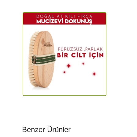
Notlar
Ürün doğal malzemelerden üretildiği için renk tonu, doku v
Benzer Ürünler