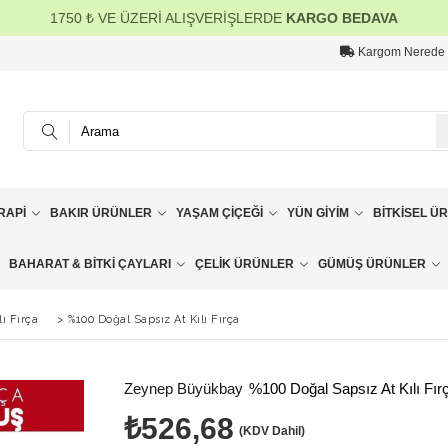
1750 ₺ VE ÜZERİ ALIŞVERİŞLERDE
KARGO BEDAVA
Kargom Nerede
RAPI
BAKIR ÜRÜNLER
YAŞAM ÇIÇEĞI
YÜN GIYIM
BITKISEL Ü
BAHARAT & BITKI ÇAYLARI
ÇELIK ÜRÜNLER
GÜMÜŞ ÜRÜNLER
lı Fırça
>
%100 Doğal Sapsız At Kılı Fırça
Zeynep Büyükbay
%100 Doğal Sapsız At Kılı Fır
₺526,68
(KDV Dahil)