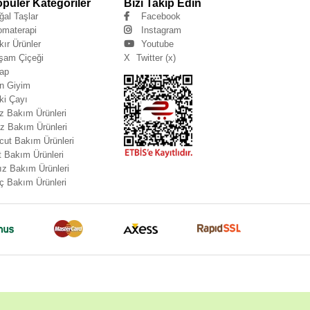
püler Kategoriler
Bizi Takip Edin
ğal Taşlar
Facebook
omaterapi
Instagram
kır Ürünler
Youtube
şam Çiçeği
X
Twitter (x)
tap
n Giyim
ki Çayı
z Bakım Ürünleri
z Bakım Ürünleri
cut Bakım Ürünleri
t Bakım Ürünleri
ız Bakım Ürünleri
ç Bakım Ürünleri