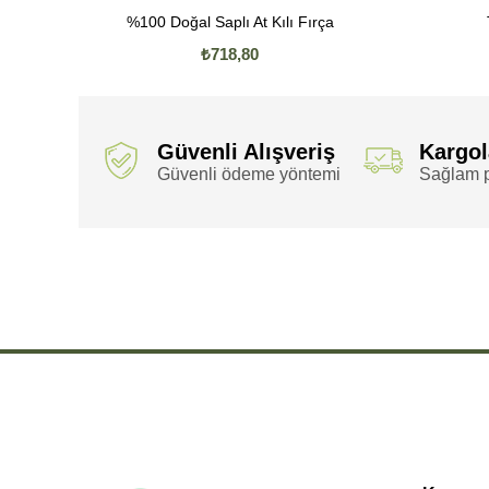
%100 Doğal Saplı At Kılı Fırça
₺718,80
Güvenli Alışveriş
Kargo
Güvenli ödeme yöntemi
Sağlam p
,
,
,
,
100 Doğal
100 Doğal Sapsız
100 Doğal Sapsız At
100 Doğal Sapsız At Kılı
100 Doğal Sapsız At Kılı
,
,
,
,
,
,
Fırça
100 Doğal Fırça
100 Sapsız
100 Sapsız At
100 Sapsız At Kılı
100 Sapsız At Kılı Fırça
1
,
,
,
,
Sapsız At Kılı
Doğal Sapsız At Kılı Fırça
Doğal Sapsız At Fırça
Doğal Sapsız Kılı
Doğal Sapsız Kılı