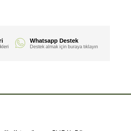
ri
Whatsapp Destek
leri
Destek almak için buraya tıklayın
,
,
,
,
,
 At
100 Doğal At Kılı
100 Doğal At Kılı Fırça
100 Doğal At Fırça
100 Doğal Kılı
100 Doğal Kılı
,
,
,
,
,
,
,
0 At Fırça
100 Kılı
100 Kılı Fırça
100 Fırça
Doğal
Doğal Sapsız
Doğal Sapsız At
Doğal
,
,
,
,
,
Doğal Fırça
Sapsız
Sapsız At
Sapsız At Kılı