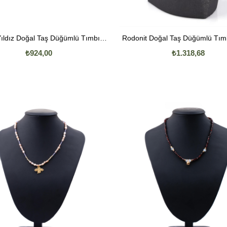
Lacivert Yıldız Doğal Taş Düğümlü Tımbıl Kolye
Rodonit Doğal Taş Düğümlü Tımb
₺924,00
₺1.318,68