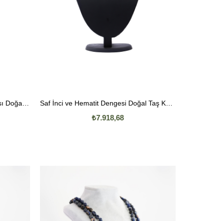
Yılanın Gizemi ve Labradorit Işıltısı Doğal Taş Kolye
Saf İnci ve Hematit Dengesi Doğal Taş Kolye
₺7.918,68