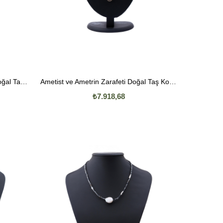
İnci Parıltısı ve Ay Taşı Zarafeti Doğal Taş Kolye
Ametist ve Ametrin Zarafeti Doğal Taş Kolye
₺7.918,68