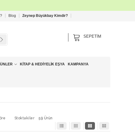
 ?
Blog
Zeynep Büyükbay Kimdir?
SEPETIM
RÜNLER
KITAP & HEDIYELIK EŞYA
KAMPANYA
öre
Stoktakiler
59 Ürün