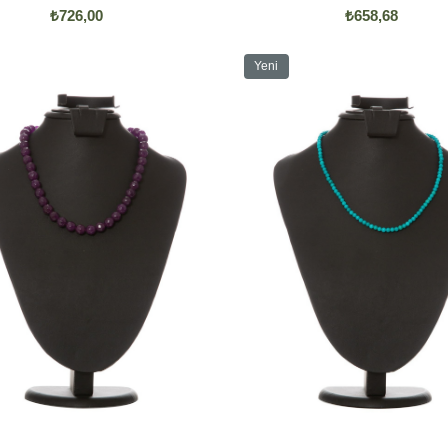
₺726,00
₺658,68
Yeni
Ürün