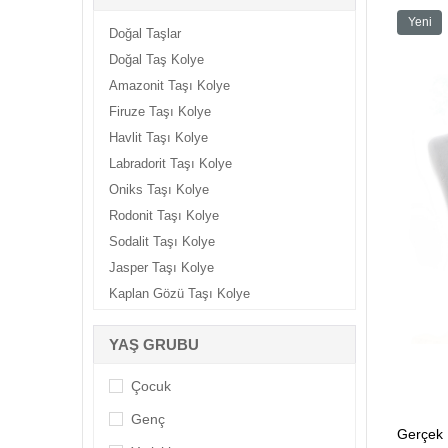
Yeni
Doğal Taşlar
Ürün
Doğal Taş Kolye
Amazonit Taşı Kolye
Firuze Taşı Kolye
Havlit Taşı Kolye
Labradorit Taşı Kolye
Oniks Taşı Kolye
Rodonit Taşı Kolye
Sodalit Taşı Kolye
Jasper Taşı Kolye
Kaplan Gözü Taşı Kolye
Kehribar Taşı Kolye
YAŞ GRUBU
Mercan Taşı Kolye
Sitrin Taşı Kolye
Çocuk
Unakit Taşı Kolye
Genç
Yıldız Taşı Kolye
Gerçek 