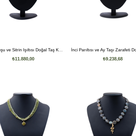
Güneş Kuşu ve Sitrin Işıltısı Doğal Taş Kolye
₺11.880,00
₺9.238,68