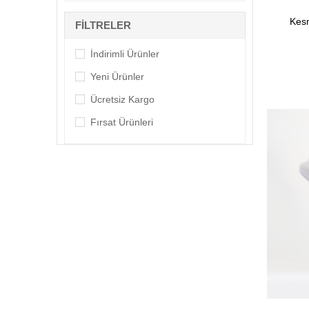
Doğal Taş Anahtarlık
Kes
FILTRELER
Doğal Taş Kolye Ucu
Doğal Su Taşı
İndirimli Ürünler
Doğal Taş Tesbih
Yeni Ürünler
Doğal Taş Su Matarası
Ücretsiz Kargo
Doğal Taş Seti
Fırsat Ürünleri
Doğal Taş Pandül
Doğal Taş Dizi
Doğal Taşlı Şişe