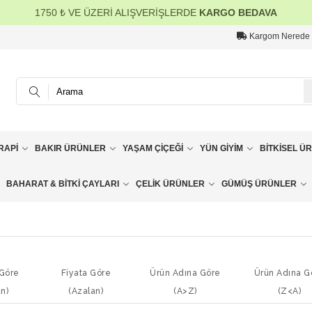
1750 ₺ VE ÜZERİ ALIŞVERİŞLERDE
KARGO BEDAVA
Kargom Nerede
RAPI
BAKIR ÜRÜNLER
YAŞAM ÇIÇEĞI
YÜN GIYIM
BITKISEL Ü
BAHARAT & BITKI ÇAYLARI
ÇELIK ÜRÜNLER
GÜMÜŞ ÜRÜNLER
 Göre
Fiyata Göre
Ürün Adına Göre
Ürün Adına G
an)
(Azalan)
(A>Z)
(Z<A)