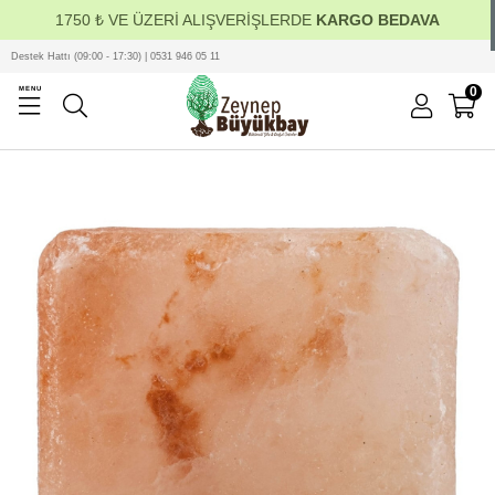
1750 ₺ VE ÜZERİ ALIŞVERİŞLERDE
KARGO BEDAVA
Destek Hattı (09:00 - 17:30) | 0531 946 05 11
0
MENU