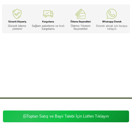
Güvenli Alışveriş
Kargolama
Ödeme Seçenekleri
Whatsapp Destek
Güvenli ödeme
Sağlam paketleme ve hızlı
Ödeme Yöntemi
Destek almak için buraya
yöntemi
kargolama
Seçenekleri
tıklayın
Etiketler
,
,
,
,
,
Doğal
Doğal Himalaya
Doğal Himalaya Tuz
Doğal Himalaya Tuz Sabunu
Doğal Himalaya Tuz Sabunu Mineral
,
,
,
Doğal Himalaya Tuz Sabunu Mineral Sabunu
Doğal Himalaya Tuz Sabunu Sabunu
Doğal Himalaya Tuz Mineral
Doğal
,
,
,
Himalaya Tuz Mineral Sabunu
Doğal Himalaya Sabunu
Doğal Himalaya Sabunu Mineral
Doğal Himalaya Sabunu
,
,
,
,
Mineral Sabunu
Doğal Himalaya Sabunu Sabunu
Doğal Himalaya Mineral
Doğal Himalaya Mineral Sabunu
Doğal
,
,
,
,
,
Tuz
Doğal Tuz Sabunu
Doğal Tuz Sabunu Mineral
Doğal Tuz Sabunu Mineral Sabunu
Doğal Tuz Sabunu Sabunu
,
,
,
,
Doğal Tuz Mineral
Doğal Tuz Mineral Sabunu
Doğal Sabunu
Doğal Sabunu Mineral
Doğal Sabunu Mineral
,
,
,
,
,
,
Sabunu
Doğal Sabunu Sabunu
Doğal Mineral
Doğal Mineral Sabunu
Himalaya
Himalaya Tuz
Himalaya Tuz
,
,
,
,
Sabunu
Himalaya Tuz Sabunu Mineral
Himalaya Tuz Sabunu Mineral Sabunu
Himalaya Tuz Sabunu Sabunu
,
,
,
,
Himalaya Tuz Mineral
Himalaya Tuz Mineral Sabunu
Himalaya Sabunu
Himalaya Sabunu Mineral
Himalaya
,
,
,
,
,
Sabunu Mineral Sabunu
Himalaya Sabunu Sabunu
Himalaya Mineral
Himalaya Mineral Sabunu
Tuz Sabunu
Tuz
,
Sabunu Mineral
Toptan Satış ve Bayii Talebi İçin Lütfen Tıklayın