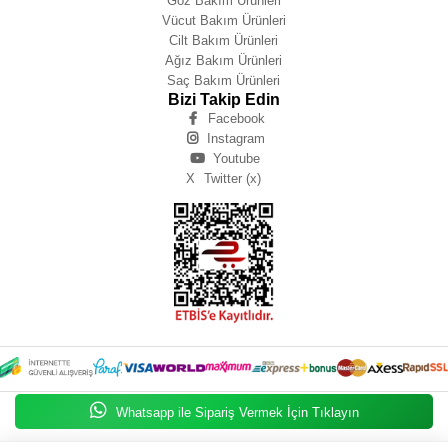
Göz Bakım Ürünleri
Vücut Bakım Ürünleri
Cilt Bakım Ürünleri
Ağız Bakım Ürünleri
Saç Bakım Ürünleri
Bizi Takip Edin
Facebook
Instagram
Youtube
X
Twitter (x)
Whatsapp ile Sipariş Vermek İçin Tıklayın
Zeynep IŞIK BÜYÜKBAY