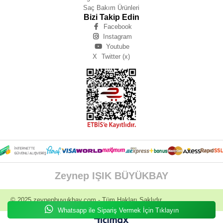
Saç Bakım Ürünleri
Bizi Takip Edin
Facebook
Instagram
Youtube
X
Twitter (x)
Zeynep IŞIK BÜYÜKBAY
© 2025
zeynepbuyukbay.com
- Tüm Hakları Saklıdır.
Whatsapp ile Sipariş Vermek İçin Tıklayın