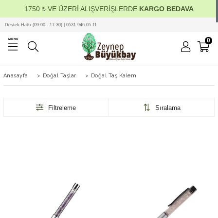
1750 ₺ VE ÜZERİ ALIŞVERİŞLERDE
KARGO BEDAVA
Destek Hattı (09:00 - 17:30) | 0531 946 05 11
0
MENU
Anasayfa
>
Doğal Taşlar
>
Doğal Taş Kalem
Filtreleme
Sıralama