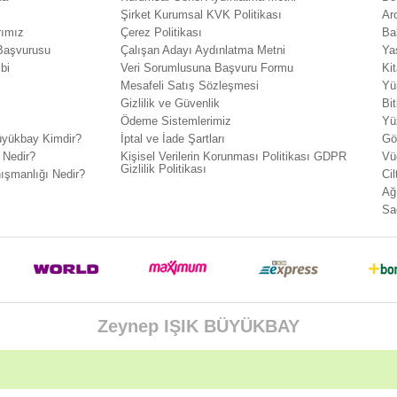
Şirket Kurumsal KVK Politikası
Ar
rımız
Çerez Politikası
Ba
 Başvurusu
Çalışan Adayı Aydınlatma Metni
Ya
bi
Veri Sorumlusuna Başvuru Formu
Ki
Mesafeli Satış Sözleşmesi
Yü
Gizlilik ve Güvenlik
Bit
Ödeme Sistemlerimiz
Yü
yükbay Kimdir?
İptal ve İade Şartları
Gö
 Nedir?
Kişisel Verilerin Korunması Politikası GDPR
Vü
Gizlilik Politikası
ışmanlığı Nedir?
Cil
Ağ
Sa
Zeynep IŞIK BÜYÜKBAY