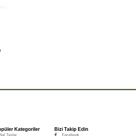
u
püler Kategoriler
Bizi Takip Edin
ğal Taşlar
Facebook