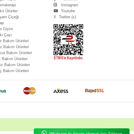
omaterapi
Instagram
kır Ürünler
Youtube
şam Çiçeği
X
Twitter (x)
tap
n Giyim
ki Çayı
z Bakım Ürünleri
z Bakım Ürünleri
cut Bakım Ürünleri
t Bakım Ürünleri
ız Bakım Ürünleri
ç Bakım Ürünleri
Whatsapp ile Sipariş Vermek İçin Tıklayın