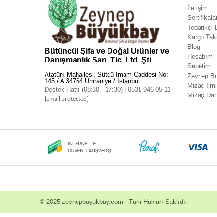
İletişim
Sertifikala
Tedarikçi
Kargo Taki
Blog
Bütüncül Şifa ve Doğal Ürünler ve
Hesabım
Danışmanlık San. Tic. Ltd. Şti.
Sepetim
Atatürk Mahallesi, Sütçü İmam Caddesi No:
Zeynep Bü
145 / A 34764 Ümraniye / İstanbul
Mizaç İlmi
Destek Hattı (08:30 - 17:30) | 0531 946 05 11
Mizaç Dan
[email protected]
© 2025
zeynepbuyukbay.com
- Tüm Hakları Saklıdır.