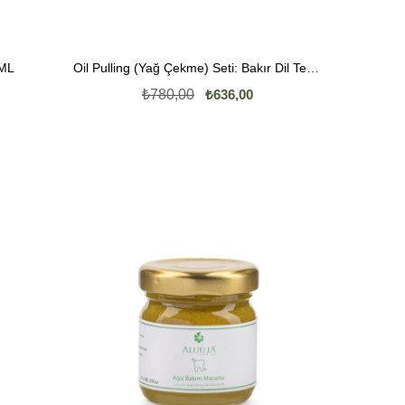
 ML
Oil Pulling (Yağ Çekme) Seti: Bakır Dil Temizleyici & Hindistan Cevizi Yağı
₺780,00
₺636,00