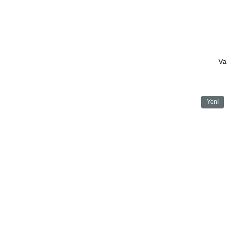
Va
Yeni
Ürün