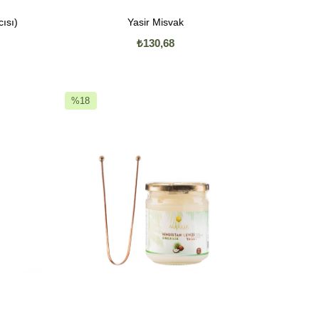
cısı)
Yasir Misvak
₺130,68
%18
İndirim
%18İndirim