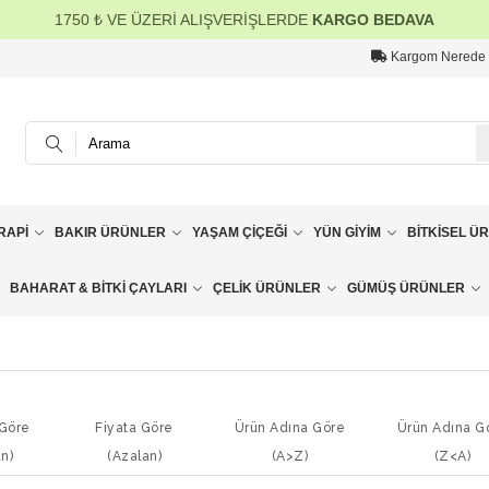
1750 ₺ VE ÜZERİ ALIŞVERİŞLERDE
KARGO BEDAVA
Kargom Nerede
RAPI
BAKIR ÜRÜNLER
YAŞAM ÇIÇEĞI
YÜN GIYIM
BITKISEL Ü
BAHARAT & BITKI ÇAYLARI
ÇELIK ÜRÜNLER
GÜMÜŞ ÜRÜNLER
 Göre
Fiyata Göre
Ürün Adına Göre
Ürün Adına G
an)
(Azalan)
(A>Z)
(Z<A)