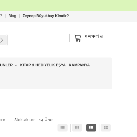
 ?
Blog
Zeynep Büyükbay Kimdir?
SEPETIM
RÜNLER
KITAP & HEDIYELIK EŞYA
KAMPANYA
öre
Stoktakiler
14 Ürün