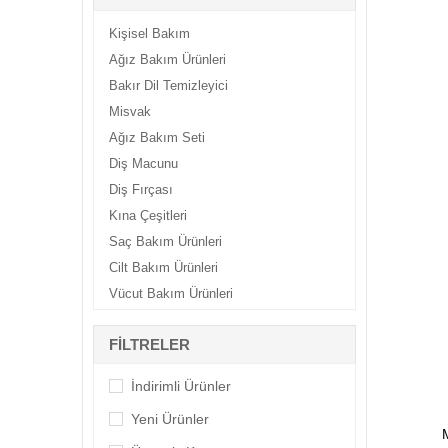
Kişisel Bakım
Ağız Bakım Ürünleri
Bakır Dil Temizleyici
Misvak
Ağız Bakım Seti
Diş Macunu
Diş Fırçası
Kına Çeşitleri
Saç Bakım Ürünleri
Cilt Bakım Ürünleri
Vücut Bakım Ürünleri
Yüz Bakım Ürünleri
FILTRELER
Göz Bakım Ürünleri
İndirimli Ürünler
Yeni Ürünler