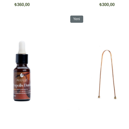
₺360,00
₺300,00
Yeni
Ürün