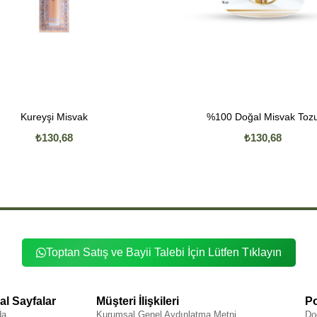
Kureyşi Misvak
%100 Doğal Misvak Toz
₺130,68
₺130,68
Toptan Satış ve Bayii Talebi İçin Lütfen Tıklayın
l Sayfalar
Müşteri İlişkileri
Po
da
Kurumsal Genel Aydınlatma Metni
Do