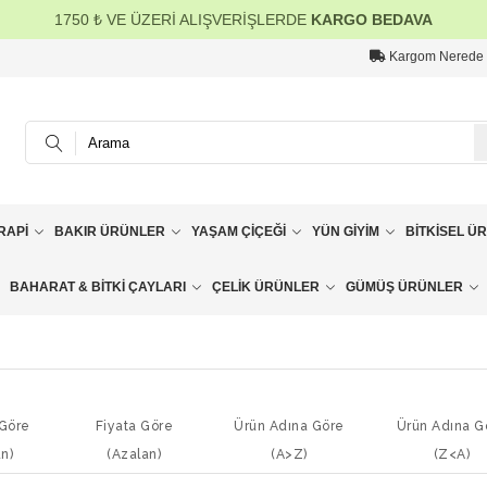
1750 ₺ VE ÜZERİ ALIŞVERİŞLERDE
KARGO BEDAVA
Kargom Nerede
RAPI
BAKIR ÜRÜNLER
YAŞAM ÇIÇEĞI
YÜN GIYIM
BITKISEL Ü
BAHARAT & BITKI ÇAYLARI
ÇELIK ÜRÜNLER
GÜMÜŞ ÜRÜNLER
 Göre
Fiyata Göre
Ürün Adına Göre
Ürün Adına G
an)
(Azalan)
(A>Z)
(Z<A)