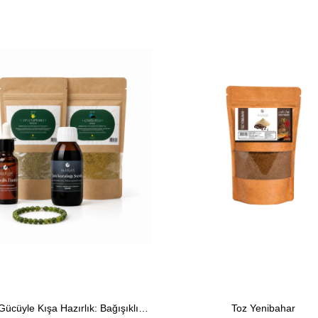
rim
Doğanın Gücüyle Kışa Hazırlık: Bağışıklık Destekleyici ve Koruyucu Doğal Kış Seti
Toz Yenibahar