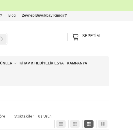
 ?
Blog
Zeynep Büyükbay Kimdir?
SEPETIM
RÜNLER
KITAP & HEDIYELIK EŞYA
KAMPANYA
öre
Stoktakiler
61 Ürün