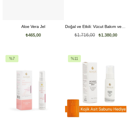
Aloe Vera Jel
Doğal ve Etkili: Vücut Bakım ve Nemlendirici Set
₺465,00
₺1.716,00
₺1.380,00
%7
%11
İndirim
İndirim
%7İndirim
%11İndirim