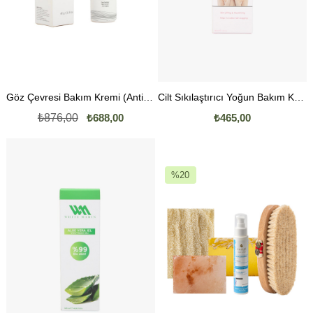
Göz Çevresi Bakım Kremi (Anti-Aging) 40 GR
Cilt Sıkılaştırıcı Yoğun Bakım Kremi
₺876,00
₺688,00
₺465,00
%20
İndirim
%20İndirim