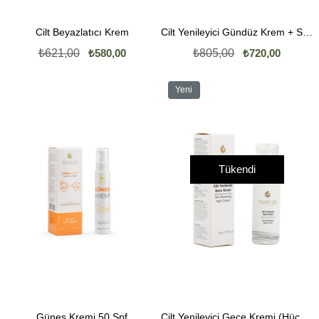
Cilt Beyazlatıcı Krem
Cilt Yenileyici Gündüz Krem + SPF15 (Güneşi Koruyucu Krem) | Kojik Asit Sabunu Hediye
₺621,00
₺580,00
₺805,00
₺720,00
Yeni
Ürün
Tükendi
Güneş Kremi 50 Spf
Cilt Yenileyici Gece Kremi (Hücre Yenileme ve Anti-Aging)