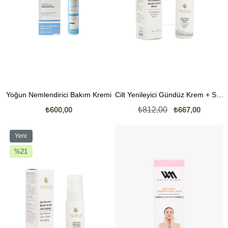
Yoğun Nemlendirici Bakım Kremi
Cilt Yenileyici Gündüz Krem + SPF15 (Güneşi Koruyucu Krem)
₺600,00
₺812,00
₺667,00
Yeni
Ürün
%21
İndirim
%21İndirim