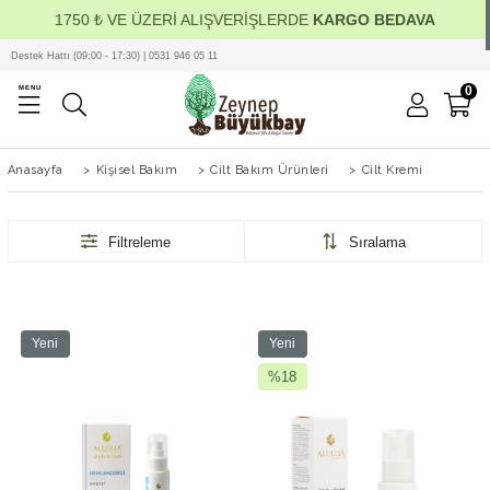
1750 ₺ VE ÜZERİ ALIŞVERİŞLERDE
KARGO BEDAVA
Destek Hattı (09:00 - 17:30) | 0531 946 05 11
0
MENU
Anasayfa
>
Kişisel Bakım
>
Cilt Bakım Ürünleri
>
Cilt Kremi
Filtreleme
Sıralama
Yeni
Yeni
Ürün
Ürün
%18
İndirim
%18İndirim