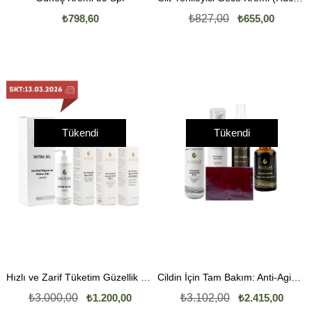
₺798,60
₺827,00
₺655,00
Tükendi
Tükendi
Hızlı ve Zarif Tüketim Güzellik Seti
Cildin İçin Tam Bakım: Anti-Aging ve Cilt Yenileyici Set
₺3.000,00
₺1.200,00
₺3.102,00
₺2.415,00