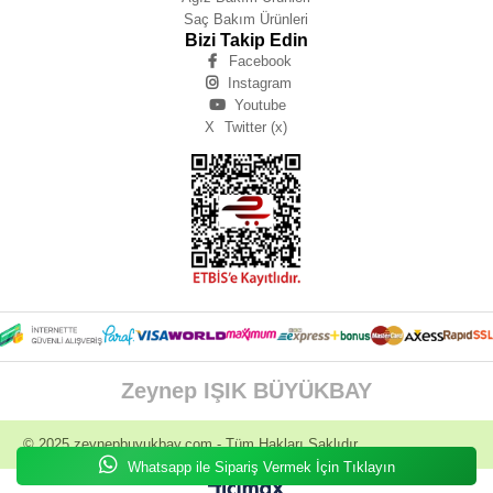
Saç Bakım Ürünleri
Bizi Takip Edin
Facebook
Instagram
Youtube
X
Twitter (x)
Zeynep IŞIK BÜYÜKBAY
© 2025
zeynepbuyukbay.com
- Tüm Hakları Saklıdır.
Whatsapp ile Sipariş Vermek İçin Tıklayın