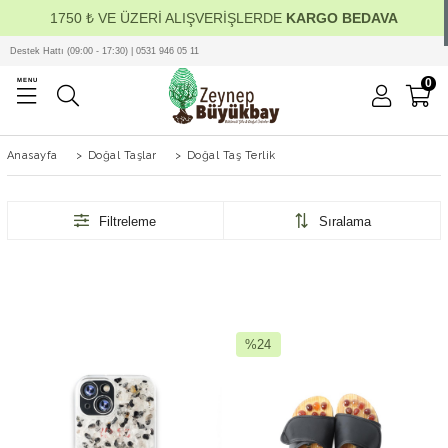
1750 ₺ VE ÜZERİ ALIŞVERİŞLERDE
KARGO BEDAVA
Destek Hattı (09:00 - 17:30) | 0531 946 05 11
0
MENU
Anasayfa
>
Doğal Taşlar
>
Doğal Taş Terlik
Filtreleme
Sıralama
%24
İndirim
%24İndirim