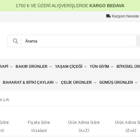
1750 ₺ VE ÜZERİ ALIŞVERİŞLERDE
KARGO BEDAVA
Kargom Nerede
RAPI
BAKIR ÜRÜNLER
YAŞAM ÇIÇEĞI
YÜN GIYIM
BITKISEL Ü
BAHARAT & BITKI ÇAYLARI
ÇELIK ÜRÜNLER
GÜMÜŞ ÜRÜNLER
k Lifi
 Göre
Fiyata Göre
Ürün Adına Göre
Ürün Adına 
an)
(Azalan)
(A>Z)
(Z<A)