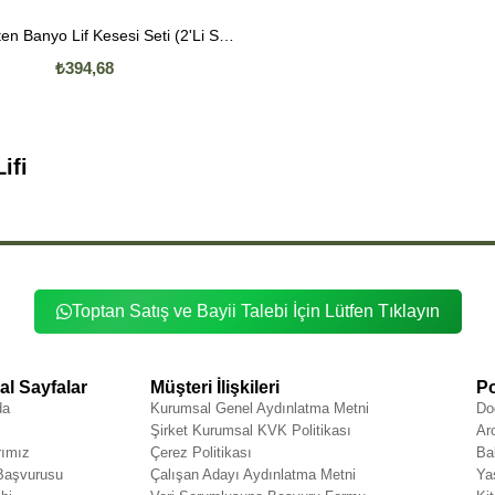
Doğal Keten Banyo Lif Kesesi Seti (2'Li Set)
₺394,68
ifi
Toptan Satış ve Bayii Talebi İçin Lütfen Tıklayın
l Sayfalar
Müşteri İlişkileri
Po
da
Kurumsal Genel Aydınlatma Metni
Do
Şirket Kurumsal KVK Politikası
Ar
rımız
Çerez Politikası
Ba
 Başvurusu
Çalışan Adayı Aydınlatma Metni
Ya