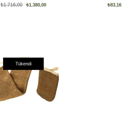
₺1.716,00
₺1.380,00
₺83,16
Tükendi