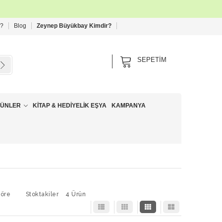
 ?
Blog
Zeynep Büyükbay Kimdir?
SEPETIM
RÜNLER
KITAP & HEDIYELIK EŞYA
KAMPANYA
Göre
Stoktakiler
4 Ürün