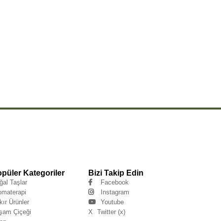
püler Kategoriler
Bizi Takip Edin
ğal Taşlar
Facebook
omaterapi
Instagram
kır Ürünler
Youtube
şam Çiçeği
X
Twitter (x)