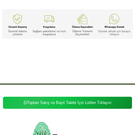
Güvenli Alışveriş
Kargolama
Ödeme Seçenekleri
Whatsapp Destek
Güvenli ödeme
Sağlam paketleme ve hızlı
Ödeme Yöntemi
Destek almak için buraya
yöntemi
kargolama
Seçenekleri
tıklayın
Etiketler
,
,
,
,
,
Cilt
Cilt Sıkılaştırıcı
Cilt Sıkılaştırıcı Yoğun
Cilt Sıkılaştırıcı Yoğun Bakım
Cilt Sıkılaştırıcı Yoğun Bakım Kremi
Cilt
,
,
,
,
,
Sıkılaştırıcı Yoğun Kremi
Cilt Sıkılaştırıcı Bakım
Cilt Sıkılaştırıcı Bakım Kremi
Cilt Sıkılaştırıcı Kremi
Cilt Yoğun
,
,
,
,
,
,
Cilt Yoğun Bakım
Cilt Yoğun Bakım Kremi
Cilt Yoğun Kremi
Cilt Bakım
Cilt Bakım Kremi
Cilt Kremi
,
,
,
,
,
Sıkılaştırıcı
Sıkılaştırıcı Yoğun
Sıkılaştırıcı Yoğun Bakım
Sıkılaştırıcı Yoğun Bakım Kremi
Sıkılaştırıcı Yoğun Kremi
,
,
,
,
,
,
Sıkılaştırıcı Bakım
Sıkılaştırıcı Bakım Kremi
Sıkılaştırıcı Kremi
Yoğun
Yoğun Bakım
Yoğun Bakım Kremi
,
,
,
,
Yoğun Kremi
Bakım
Bakım Kremi
Kremi
Toptan Satış ve Bayii Talebi İçin Lütfen Tıklayın