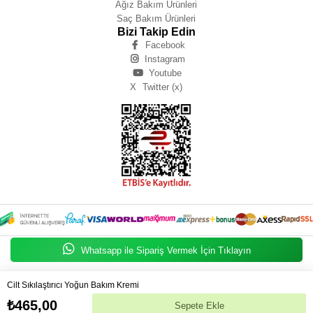
Ağız Bakım Ürünleri
Saç Bakım Ürünleri
Bizi Takip Edin
Facebook
Instagram
Youtube
X
Twitter (x)
Whatsapp ile Sipariş Vermek İçin Tıklayın
Zeynep IŞIK BÜYÜKBAY
Cilt Sıkılaştırıcı Yoğun Bakım Kremi
© 2025
zeynepbuyukbay.com
- Tüm Hakları Saklıdır.
₺465,00