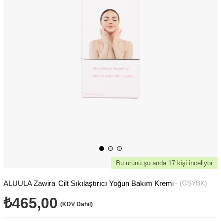
Bu ürünü şu anda 17 kişi inceliyor
ALUULA Zawira
Cilt Sıkılaştırıcı Yoğun Bakım Kremi
(CSYBK)
₺465,00
(KDV Dahil)