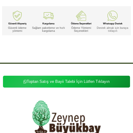
Güvenli Alışveriş
Kargolama
Ödeme Seçenekleri
Whatsapp Destek
Güvenli ödeme
Sağlam paketleme ve hızlı
Ödeme Yöntemi
Destek almak için buraya
yöntemi
kargolama
Seçenekleri
tıklayın
Etiketler
,
,
,
,
,
,
Kehribar
Kehribar Doğal
Kehribar Doğal Taş
Kehribar Doğal Taş Kolye
Kehribar Doğal Kolye
Kehribar Taş
,
,
,
,
,
,
,
,
Kehribar Taş Kolye
Kehribar Kolye
Doğal
Doğal Taş
Doğal Taş Kolye
Doğal Kolye
Taş Kolye
Kolye
Toptan Satış ve Bayii Talebi İçin Lütfen Tıklayın