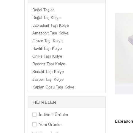
Doğal Taşlar
Doğal Taş Kolye
Labradorit Taşı Kolye
Amazonit Taşı Kolye
Firuze Taşı Kolye
Havlit Taşı Kolye
Oniks Taşı Kolye
Rodonit Taşı Kolye
Sodalit Taşı Kolye
Jasper Taşı Kolye
Kaplan Gözü Taşı Kolye
Kehribar Taşı Kolye
FILTRELER
Mercan Taşı Kolye
Sitrin Taşı Kolye
İndirimli Ürünler
Unakit Taşı Kolye
Yeni Ürünler
Yıldız Taşı Kolye