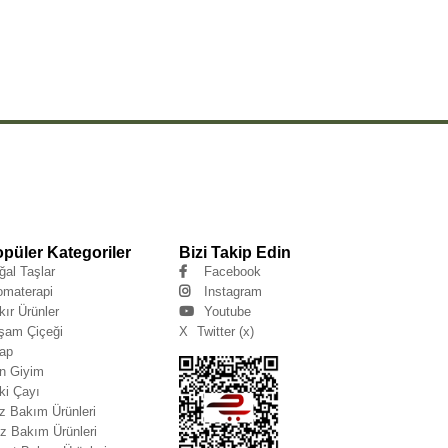
püler Kategoriler
Bizi Takip Edin
ğal Taşlar
Facebook
omaterapi
Instagram
kır Ürünler
Youtube
şam Çiçeği
X
Twitter (x)
tap
n Giyim
ki Çayı
z Bakım Ürünleri
z Bakım Ürünleri