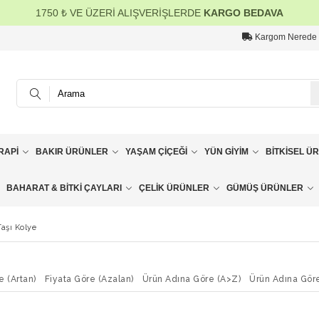
1750 ₺ VE ÜZERİ ALIŞVERİŞLERDE
KARGO BEDAVA
Kargom Nerede
RAPI
BAKIR ÜRÜNLER
YAŞAM ÇIÇEĞI
YÜN GIYIM
BITKISEL Ü
BAHARAT & BITKI ÇAYLARI
ÇELIK ÜRÜNLER
GÜMÜŞ ÜRÜNLER
Taşı Kolye
e (Artan)
Fiyata Göre (Azalan)
Ürün Adına Göre (A>Z)
Ürün Adına Gör