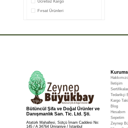
Ametist Taşı Kolye
Ücretsiz Kargo
Aventurin Taşı Kolye
Fırsat Ürünleri
Kuvars Taşı Kolye
Akik Taşı Kolye
Çakra Taşı Kolye
Florit Taşı Kolye
Lapis Lazuli Taşı Kolye
Kurumsa
Hakkımız
İletişim
Sertifikala
Tedarikçi
Kargo Taki
Blog
Bütüncül Şifa ve Doğal Ürünler ve
Hesabım
Danışmanlık San. Tic. Ltd. Şti.
Sepetim
Atatürk Mahallesi, Sütçü İmam Caddesi No:
Zeynep Bü
145 / A 34764 Ümraniye / İstanbul