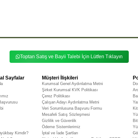
Toptan Satış ve Bayii Talebi İçin Lütfen Tıklayın
l Sayfalar
Müşteri İlişkileri
Po
da
Kurumsal Genel Aydınlatma Metni
Do
Şirket Kurumsal KVK Politikası
Ar
rımız
Çerez Politikası
Ba
 Başvurusu
Çalışan Adayı Aydınlatma Metni
Ya
bi
Veri Sorumlusuna Başvuru Formu
Ki
Mesafeli Satış Sözleşmesi
Yü
Gizlilik ve Güvenlik
Bit
Ödeme Sistemlerimiz
Yü
yükbay Kimdir?
İptal ve İade Şartları
Gö