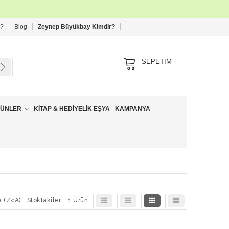
 ?
Blog
Zeynep Büyükbay Kimdir?
SEPETIM
RÜNLER
KITAP & HEDIYELIK EŞYA
KAMPANYA
e (Z<A)
Stoktakiler
1 Ürün