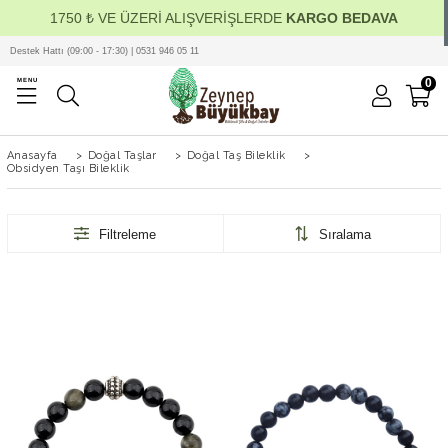
1750 ₺ VE ÜZERİ ALIŞVERİŞLERDE
KARGO BEDAVA
Destek Hattı (09:00 - 17:30) | 0531 946 05 11
0
MENU
Anasayfa
>
Doğal Taşlar
>
Doğal Taş Bileklik
>
Obsidyen Taşı Bileklik
Filtreleme
Sıralama