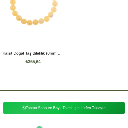
Kalsit Doğal Taş Bileklik (8mm Küre Kesim)
₺365,64
Toptan Satış ve Bayii Talebi İçin Lütfen Tıklayın