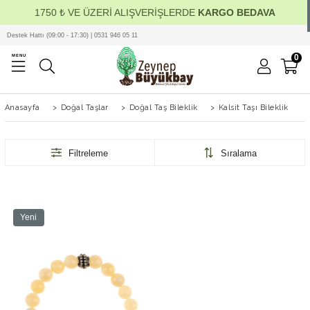
1750 ₺ VE ÜZERİ ALIŞVERİŞLERDE
KARGO BEDAVA
Destek Hattı (09:00 - 17:30) | 0531 946 05 11
0
MENU
Anasayfa
>
Doğal Taşlar
>
Doğal Taş Bileklik
>
Kalsit Taşı Bileklik
Filtreleme
Sıralama
Yeni
Ürün