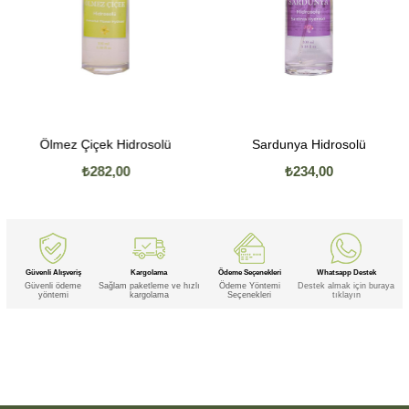
Ölmez Çiçek Hidrosolü
Sardunya Hidrosolü
₺282,00
₺234,00
Güvenli Alışveriş
Kargolama
Ödeme Seçenekleri
Whatsapp Destek
Güvenli ödeme
Sağlam paketleme ve hızlı
Ödeme Yöntemi
Destek almak için buraya
yöntemi
kargolama
Seçenekleri
tıklayın
Etiketler
,
,
,
,
Zerdeçal
Zerdeçal Hidrosolü
Zerdeçal Hidrosolü Maya
Zerdeçal Hidrosolü Maya Yağaltı
Zerdeçal Hidrosolü
,
,
,
,
,
,
Yağaltı
Zerdeçal Maya
Zerdeçal Maya Yağaltı
Zerdeçal Yağaltı
Hidrosolü
Hidrosolü Maya
Hidrosolü Maya
,
,
,
,
,
Yağaltı
Hidrosolü Yağaltı
Maya
Maya Yağaltı
Yağaltı