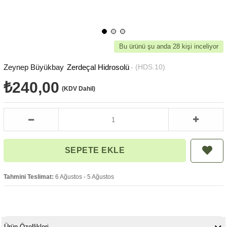
Bu ürünü şu anda 28 kişi inceliyor
Zeynep Büyükbay
Zerdeçal Hidrosolü
(HDS.10)
₺240,00
(KDV Dahil)
Tahmini Teslimat:
6 Ağustos - 5 Ağustos
Ürün Özellikleri