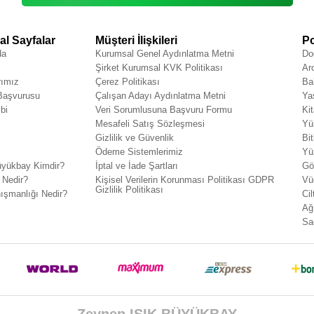
l Sayfalar
Müşteri İlişkileri
Po
da
Kurumsal Genel Aydınlatma Metni
Do
Şirket Kurumsal KVK Politikası
Ar
rımız
Çerez Politikası
Ba
 Başvurusu
Çalışan Adayı Aydınlatma Metni
Ya
bi
Veri Sorumlusuna Başvuru Formu
Ki
Mesafeli Satış Sözleşmesi
Yü
Gizlilik ve Güvenlik
Bit
Ödeme Sistemlerimiz
Yü
yükbay Kimdir?
İptal ve İade Şartları
Gö
 Nedir?
Kişisel Verilerin Korunması Politikası GDPR
Vü
Gizlilik Politikası
ışmanlığı Nedir?
Cil
Ağ
Sa
Zeynep IŞIK BÜYÜKBAY