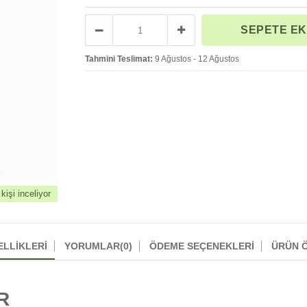
Tahmini Teslimat:
9 Ağustos - 12 Ağustos
işi inceliyor
ELLIKLERI
YORUMLAR
(0)
ÖDEME SEÇENEKLERI
ÜRÜN Ö
GR