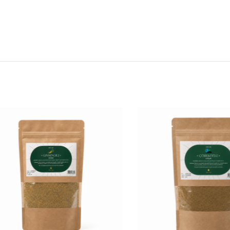
ici içermez.
ası içermez. Kullanım öncesinde bir uzmana danışmanız önerilir.
e ilgili, hastalık adı veya endikasyon belirterek tanıtım yapılmamaktadır.Ü
malıdır.