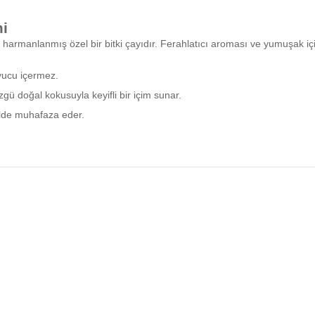
mi
 harmanlanmış özel bir bitki çayıdır. Ferahlatıcı aroması ve yumuşak içimiy
yucu içermez.
gü doğal kokusuyla keyifli bir içim sunar.
ilde muhafaza eder.
 hazırlanmıştır.
uzun süre saklanabilir.
i Dokunuşu
nizi bir üst seviyeye taşıyan özel bir içecektir. Yasemin çiçeklerinin zari
akın.