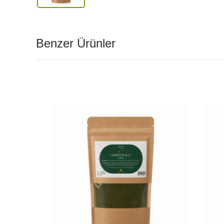
Katkı maddesi, yapay tatlandırıcı, koruyucu ve renklendir
*Bu ürün bitkisel bir karışımdır, herhangi bir sağlık iddi
İlgili yasa ve yönetmelikler gereği doğal destek ürünleri il
Benzer Ürünler
niteliğindedir. Bir uzman veya doktor kontrolünde kullanıl