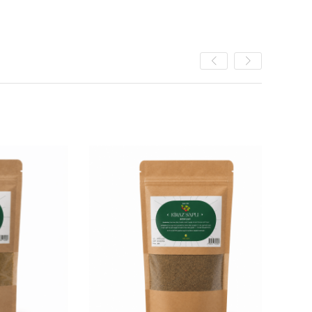
rünlerimiz ilaç değil; doğal ve bitkisel takviye