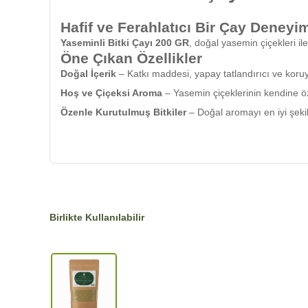
Hafif ve Ferahlatıcı Bir Çay Deneyi
Yaseminli Bitki Çayı 200 GR
, doğal yasemin çiçekleri ile
Öne Çıkan Özellikler
Doğal İçerik
– Katkı maddesi, yapay tatlandırıcı ve koru
Hoş ve Çiçeksi Aroma
– Yasemin çiçeklerinin kendine öz
Özenle Kurutulmuş Bitkiler
– Doğal aromayı en iyi şek
Kullanımı Kolay
– Çay demleme yöntemine uygun şekilde
200 GR Ambalaj
– Tazeliğini koruyan özel paketleme ile 
Yasemin Çiçeğinin Hafif ve Çiçeks
Yaseminli Bitki Çayı
, kendine has hoş kokusuyla çay keyfi
Nasıl Kullanılır?
Birlikte Kullanılabilir
1 tatlı kaşığı çay karışımını bir fincana ekleyin.
Üzerine kaynar su ekleyerek 5-10 dakika demlemeye bır
Arzuya göre bal veya limon ekleyerek tüketebilirsiniz.
Kuru ve serin bir yerde muhafaza ediniz.
Neler İçermez?