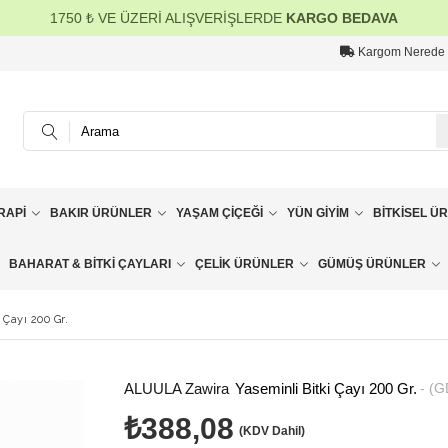
1750 ₺ VE ÜZERİ ALIŞVERİŞLERDE
KARGO BEDAVA
Kargom Nerede
RAPI
BAKIR ÜRÜNLER
YAŞAM ÇIÇEĞI
YÜN GIYIM
BITKISEL Ü
BAHARAT & BITKI ÇAYLARI
ÇELIK ÜRÜNLER
GÜMÜŞ ÜRÜNLER
 Çayı 200 Gr.
ALUULA Zawira
Yaseminli Bitki Çayı 200 Gr.
(G
₺388,08
(KDV Dahil)