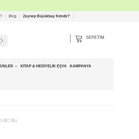
 ?
Blog
Zeynep Büyükbay Kimdir?
SEPETIM
RÜNLER
KITAP & HEDIYELIK EŞYA
KAMPANYA
D.BC.05)