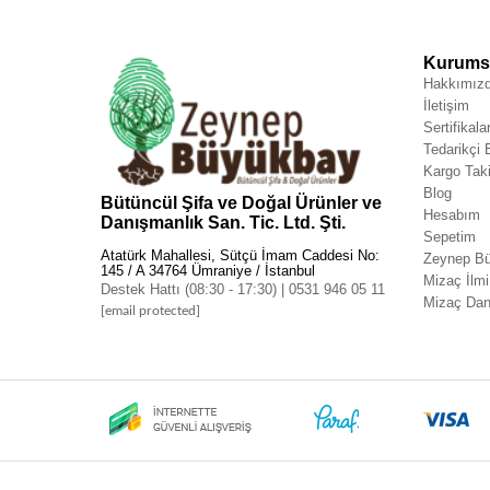
Kurumsa
Hakkımız
İletişim
Sertifikala
Tedarikçi
Kargo Taki
Blog
Bütüncül Şifa ve Doğal Ürünler ve
Hesabım
Danışmanlık San. Tic. Ltd. Şti.
Sepetim
Atatürk Mahallesi, Sütçü İmam Caddesi No:
Zeynep Bü
145 / A 34764 Ümraniye / İstanbul
Mizaç İlmi
Destek Hattı (08:30 - 17:30) | 0531 946 05 11
Mizaç Dan
[email protected]