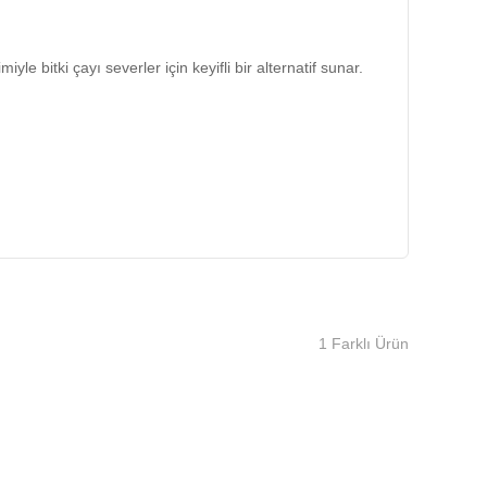
le bitki çayı severler için keyifli bir alternatif sunar.
f aroması ile gün boyu keyifli bir içim sağlar.
1 Farklı Ürün