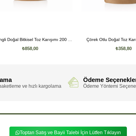
Ginsengli Doğal Bitkisel Toz Karışımı 200 Gr.
Çörek Otlu Doğal Toz Karışım
₺858,00
₺358,80
lama
Ödeme Seçenekle
aketleme ve hızlı kargolama
Ödeme Yöntemi Seçenek
Toptan Satış ve Bayii Talebi İçin Lütfen Tıklayın