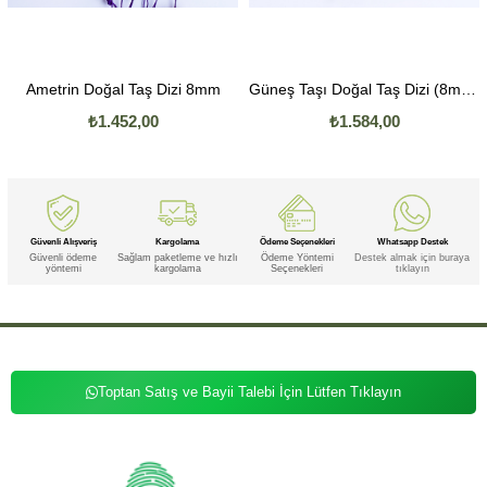
etrin Doğal Taş Dizi 8mm
Güneş Taşı Doğal Taş Dizi (8mm Küre Kesim)
₺1.452,00
₺1.584,00
Güvenli Alışveriş
Kargolama
Ödeme Seçenekleri
Whatsapp Destek
Güvenli ödeme
Sağlam paketleme ve hızlı
Ödeme Yöntemi
Destek almak için buraya
yöntemi
kargolama
Seçenekleri
tıklayın
Toptan Satış ve Bayii Talebi İçin Lütfen Tıklayın