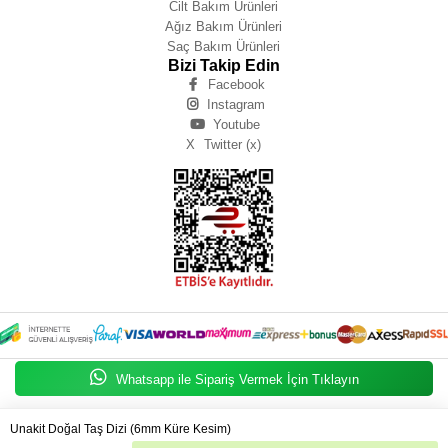
Cilt Bakım Ürünleri
Ağız Bakım Ürünleri
Saç Bakım Ürünleri
Bizi Takip Edin
Facebook
Instagram
Youtube
X
Twitter (x)
Whatsapp ile Sipariş Vermek İçin Tıklayın
Zeynep IŞIK BÜYÜKBAY
Unakit Doğal Taş Dizi (6mm Küre Kesim)
© 2025
zeynepbuyukbay.com
- Tüm Hakları Saklıdır.