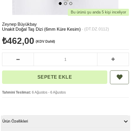
Bu ürünü şu anda 5 kişi inceliyor
Zeynep Büyükbay
Unakit Doğal Taş Dizi (6mm Küre Kesim)
(DT.DZ.0112)
₺462,00
(KDV Dahil)
Tahmini Teslimat:
6 Ağustos - 6 Ağustos
Ürün Özellikleri