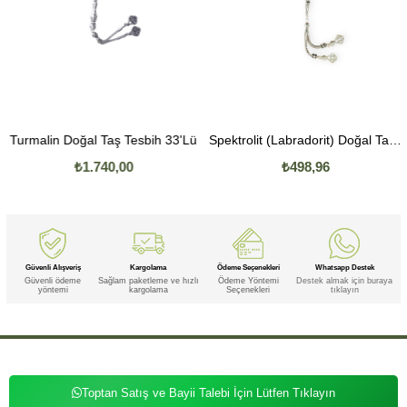
Turmalin Doğal Taş Tesbih 33'Lü
Spektrolit (Labradorit) Doğal Taş Tesbih 33'Lü
₺1.740,00
₺498,96
Güvenli Alışveriş
Kargolama
Ödeme Seçenekleri
Whatsapp Destek
Güvenli ödeme
Sağlam paketleme ve hızlı
Ödeme Yöntemi
Destek almak için buraya
yöntemi
kargolama
Seçenekleri
tıklayın
Toptan Satış ve Bayii Talebi İçin Lütfen Tıklayın