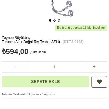
Bu ürünü şu anda 13 kişi inceliyor
Zeynep Büyükbay
Turuncu Akik Doğal Taş Tesbih 33'Lü
(DT.TS.0123)
₺594,00
(KDV Dahil)
Tahmini Teslimat:
6 Ağustos - 6 Ağustos