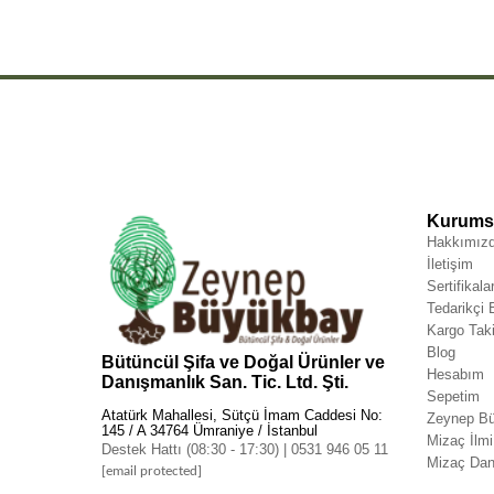
Kurumsa
Hakkımız
İletişim
Sertifikala
Tedarikçi
Kargo Taki
Blog
Bütüncül Şifa ve Doğal Ürünler ve
Hesabım
Danışmanlık San. Tic. Ltd. Şti.
Sepetim
Atatürk Mahallesi, Sütçü İmam Caddesi No:
Zeynep Bü
145 / A 34764 Ümraniye / İstanbul
Mizaç İlmi
Destek Hattı (08:30 - 17:30) | 0531 946 05 11
Mizaç Dan
[email protected]