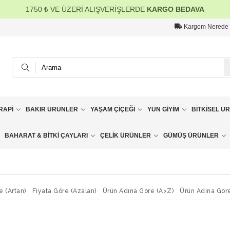
1750 ₺ VE ÜZERİ ALIŞVERİŞLERDE
KARGO BEDAVA
Kargom Nerede
RAPI
BAKIR ÜRÜNLER
YAŞAM ÇIÇEĞI
YÜN GIYIM
BITKISEL Ü
BAHARAT & BITKI ÇAYLARI
ÇELIK ÜRÜNLER
GÜMÜŞ ÜRÜNLER
e (Artan)
Fiyata Göre (Azalan)
Ürün Adına Göre (A>Z)
Ürün Adına Gör