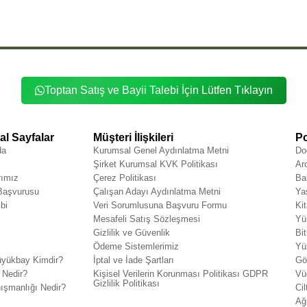
Toptan Satış ve Bayii Talebi İçin Lütfen Tıklayın
l Sayfalar
Müşteri İlişkileri
Po
da
Kurumsal Genel Aydınlatma Metni
Do
Şirket Kurumsal KVK Politikası
Ar
rımız
Çerez Politikası
Ba
 Başvurusu
Çalışan Adayı Aydınlatma Metni
Ya
bi
Veri Sorumlusuna Başvuru Formu
Ki
Mesafeli Satış Sözleşmesi
Yü
Gizlilik ve Güvenlik
Bit
Ödeme Sistemlerimiz
Yü
yükbay Kimdir?
İptal ve İade Şartları
Gö
 Nedir?
Kişisel Verilerin Korunması Politikası GDPR
Vü
Gizlilik Politikası
ışmanlığı Nedir?
Cil
Ağ