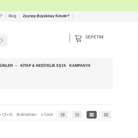
 ?
Blog
Zeynep Büyükbay Kimdir?
SEPETIM
RÜNLER
KITAP & HEDIYELIK EŞYA
KAMPANYA
e (Z<A)
Stoktakiler
1 Ürün