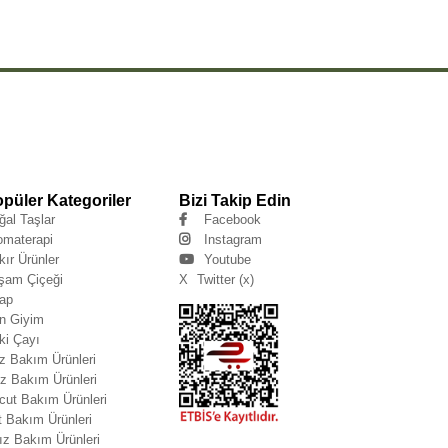
püler Kategoriler
Bizi Takip Edin
ğal Taşlar
Facebook
omaterapi
Instagram
kır Ürünler
Youtube
şam Çiçeği
X
Twitter (x)
tap
n Giyim
ki Çayı
z Bakım Ürünleri
z Bakım Ürünleri
cut Bakım Ürünleri
t Bakım Ürünleri
ız Bakım Ürünleri