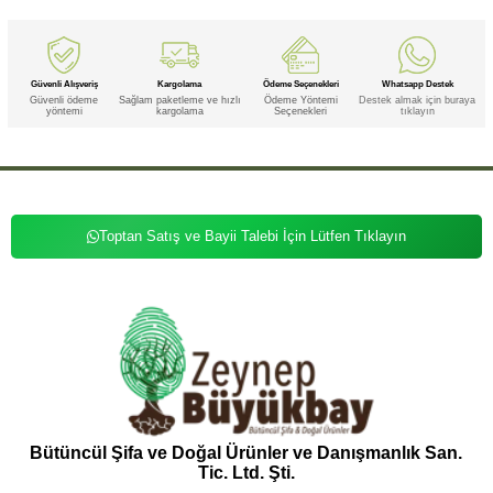
Güvenli Alışveriş
Kargolama
Ödeme Seçenekleri
Whatsapp Destek
Güvenli ödeme
Sağlam paketleme ve hızlı
Ödeme Yöntemi
Destek almak için buraya
yöntemi
kargolama
Seçenekleri
tıklayın
Toptan Satış ve Bayii Talebi İçin Lütfen Tıklayın
Bütüncül Şifa ve Doğal Ürünler ve Danışmanlık San.
Tic. Ltd. Şti.