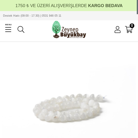
1750 ₺ VE ÜZERİ ALIŞVERİŞLERDE
KARGO BEDAVA
Destek Hattı (09:00 - 17:30) | 0531 946 05 11
0
MENU