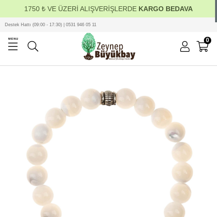
1750 ₺ VE ÜZERİ ALIŞVERİŞLERDE
KARGO BEDAVA
Destek Hattı (09:00 - 17:30) | 0531 946 05 11
0
MENU