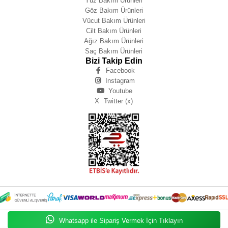
Yüz Bakım Ürünleri
Göz Bakım Ürünleri
Vücut Bakım Ürünleri
Cilt Bakım Ürünleri
Ağız Bakım Ürünleri
Saç Bakım Ürünleri
Bizi Takip Edin
Facebook
Instagram
Youtube
X
Twitter (x)
Whatsapp ile Sipariş Vermek İçin Tıklayın
Zeynep IŞIK BÜYÜKBAY