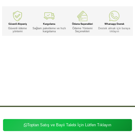
Güvenli Alışveriş
Kargolama
Ödeme Seçenekleri
Whatsapp Destek
Güvenli ödeme
Sağlam paketleme ve hızlı
Ödeme Yöntemi
Destek almak için buraya
yöntemi
kargolama
Seçenekleri
tıklayın
Etiketler
,
,
,
,
,
Sedef
Sedef Doğal
Sedef Doğal Taş
Sedef Doğal Taş Bileklik
Sedef Doğal Taş Bileklik 8mm
Sedef Doğal Taş
,
,
,
Bileklik 8mm Küre
Sedef Doğal Taş Bileklik 8mm Küre Kesim
Sedef Doğal Taş Bileklik 8mm Kesim
Sedef Doğal Taş
,
,
,
,
Bileklik Küre
Sedef Doğal Taş Bileklik Küre Kesim
Sedef Doğal Taş Bileklik Kesim
Sedef Doğal Taş 8mm
Sedef
,
,
,
,
Doğal Taş 8mm Küre
Sedef Doğal Taş 8mm Küre Kesim
Sedef Doğal Taş 8mm Kesim
Sedef Doğal Taş Küre
Sedef
,
,
,
,
Doğal Taş Küre Kesim
Sedef Doğal Taş Kesim
Sedef Doğal Bileklik
Sedef Doğal Bileklik 8mm
Sedef Doğal Bileklik
,
,
,
,
8mm Küre
Sedef Doğal Bileklik 8mm Küre Kesim
Sedef Doğal Bileklik 8mm Kesim
Sedef Doğal Bileklik Küre
,
,
,
,
Sedef Doğal Bileklik Küre Kesim
Sedef Doğal Bileklik Kesim
Sedef Doğal 8mm
Sedef Doğal 8mm Küre
Sedef
,
,
,
,
Doğal 8mm Küre Kesim
Sedef Doğal 8mm Kesim
Sedef Doğal Küre
Sedef Doğal Küre Kesim
Sedef Doğal
,
,
,
,
,
Kesim
Sedef Taş
Sedef Taş Bileklik
Sedef Taş Bileklik 8mm
Sedef Taş Bileklik 8mm Küre
Sedef Taş Bileklik
,
,
,
,
8mm Küre Kesim
Sedef Taş Bileklik 8mm Kesim
Sedef Taş Bileklik Küre
Sedef Taş Bileklik Küre Kesim
Sedef Taş
,
,
,
,
,
Bileklik Kesim
Sedef Taş 8mm
Sedef Taş 8mm Küre
Sedef Taş 8mm Küre Kesim
Sedef Taş 8mm Kesim
Sedef
,
,
,
,
Taş Küre
Sedef Taş Küre Kesim
Sedef Taş Kesim
Sedef Bileklik
Toptan Satış ve Bayii Talebi İçin Lütfen Tıklayın