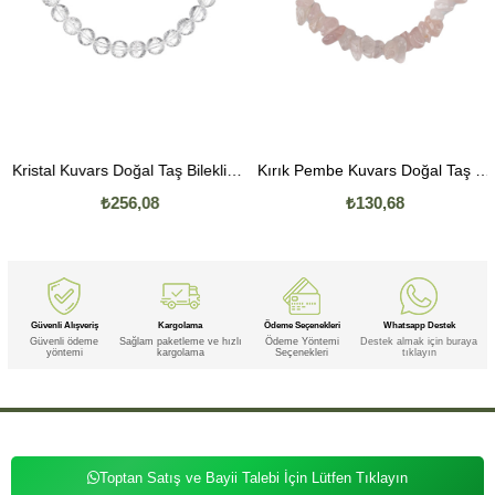
Kristal Kuvars Doğal Taş Bileklik (6mm Küre Kesim)
Kırık Pembe Kuvars Doğal Taş Bileklik
₺256,08
₺130,68
Güvenli Alışveriş
Kargolama
Ödeme Seçenekleri
Whatsapp Destek
Güvenli ödeme
Sağlam paketleme ve hızlı
Ödeme Yöntemi
Destek almak için buraya
yöntemi
kargolama
Seçenekleri
tıklayın
Toptan Satış ve Bayii Talebi İçin Lütfen Tıklayın