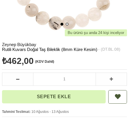
Bu ürünü şu anda 24 kişi inceliyor
Zeynep Büyükbay
Rutili Kuvars Doğal Taş Bileklik (8mm Küre Kesim)
(DT.BL.08)
₺462,00
(KDV Dahil)
Tahmini Teslimat:
10 Ağustos - 13 Ağustos