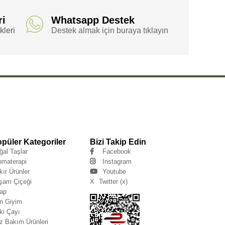
ri
Whatsapp Destek
leri
Destek almak için buraya tıklayın
püler Kategoriler
Bizi Takip Edin
ğal Taşlar
Facebook
omaterapi
Instagram
kır Ürünler
Youtube
şam Çiçeği
X
Twitter (x)
tap
n Giyim
ki Çayı
z Bakım Ürünleri