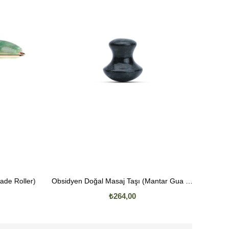
)
Obsidyen Doğal Masaj Taşı (Mantar Gua Sha)
Aventur
₺264,00