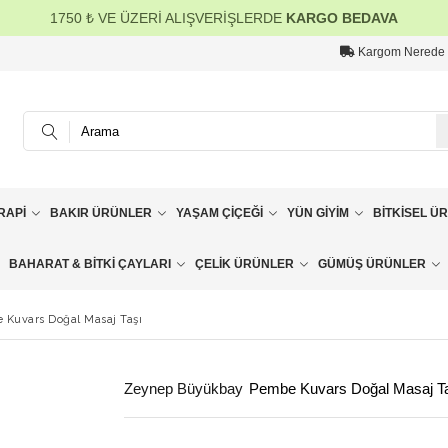
1750 ₺ VE ÜZERİ ALIŞVERİŞLERDE
KARGO BEDAVA
Kargom Nerede
RAPI
BAKIR ÜRÜNLER
YAŞAM ÇIÇEĞI
YÜN GIYIM
BITKISEL Ü
BAHARAT & BITKI ÇAYLARI
ÇELIK ÜRÜNLER
GÜMÜŞ ÜRÜNLER
 Kuvars Doğal Masaj Taşı
Zeynep Büyükbay
Pembe Kuvars Doğal Masaj T