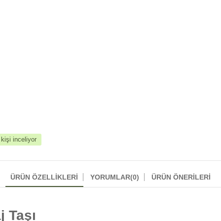
işi inceliyor
ÜRÜN ÖZELLIKLERI
YORUMLAR
(0)
ÜRÜN ÖNERILERI
 Taşı