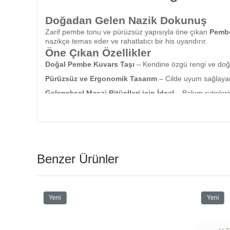
Doğadan Gelen Nazik Dokunuş
Zarif pembe tonu ve pürüzsüz yapısıyla öne çıkan
Pembe
nazikçe temas eder ve rahatlatıcı bir his uyandırır.
Öne Çıkan Özellikler
Doğal Pembe Kuvars Taşı
– Kendine özgü rengi ve doğa
Pürüzsüz ve Ergonomik Tasarım
– Cilde uyum sağlayan 
Geleneksel Masaj Ritüelleri için İdeal
– Bakım rutinlerin
Taşınabilir ve Kolay Kullanım
– Hafif ve kompakt tasarı
Doğal Bakım Ritüelinizi Tamamlayı
Pembe Kuvars Doğal Masaj Taşı
, doğallığı ve estetiği
alternatifi olabilir.
Neler İçermez?
Benzer Ürünler
Herhangi bir kimyasal madde veya yapay katkı içermez. 
Nasıl Kullanılır?
Pembe kuvars taşını temiz cilde nazik hareketlerle uygulay
Yeni
Yeni
*Doğal taşların destekleyici ürünler olduğu, mutlaka bir 
Ürün
Ürün