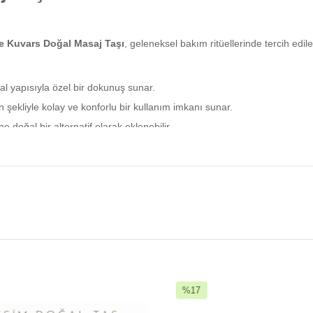
 Kuvars Doğal Masaj Taşı
, geleneksel bakım ritüellerinde tercih edi
l yapısıyla özel bir dokunuş sunar.
şekliyle kolay ve konforlu bir kullanım imkanı sunar.
e doğal bir alternatif olarak eklenebilir.
mı sayesinde her an yanınızda bulundurabilirsiniz.
n
 bir araya getirerek bakım rutininizi tamamlayan benzersiz bir üründür. Ke
Tamamen doğal pembe kuvars taşından üretilmiştir.
arak bakım rutininize dahil edebilirsiniz.
uzmana danışarak kullanılması gerektiği unutulmamalıdır.
%17
İndirim