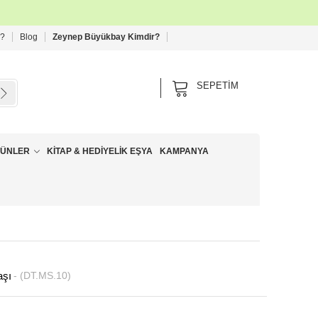
 ?
Blog
Zeynep Büyükbay Kimdir?
SEPETIM
RÜNLER
KITAP & HEDIYELIK EŞYA
KAMPANYA
aşı
(DT.MS.10)