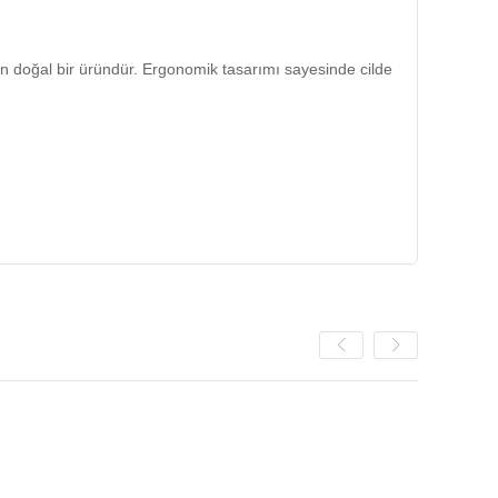
len doğal bir üründür. Ergonomik tasarımı sayesinde cilde
ndiniz veya sevdikleriniz için anlamlı ve özel bir hediye