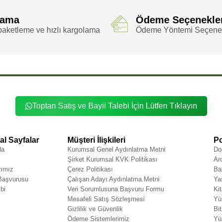
lama
Ödeme Seçenekle
aketleme ve hızlı kargolama
Ödeme Yöntemi Seçenek
Toptan Satış ve Bayii Talebi İçin Lütfen Tıklayın
l Sayfalar
Müşteri İlişkileri
Po
da
Kurumsal Genel Aydınlatma Metni
Do
Şirket Kurumsal KVK Politikası
Ar
rımız
Çerez Politikası
Ba
 Başvurusu
Çalışan Adayı Aydınlatma Metni
Ya
bi
Veri Sorumlusuna Başvuru Formu
Ki
Mesafeli Satış Sözleşmesi
Yü
Gizlilik ve Güvenlik
Bit
Ödeme Sistemlerimiz
Yü