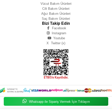
Vücut Bakım Ürünleri
Cilt Bakım Ürünleri
Ağız Bakım Ürünleri
Saç Bakım Ürünleri
Bizi Takip Edin
Facebook
Instagram
Youtube
X
Twitter (x)
Whatsapp ile Sipariş Vermek İçin Tıklayın
Zeynep IŞIK BÜYÜKBAY