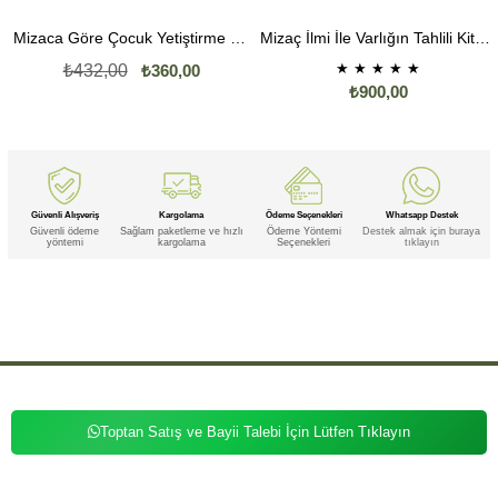
Mizaca Göre Çocuk Yetiştirme Kitabı
Mizaç İlmi İle Varlığın Tahlili Kitabı
★
★
★
★
★
₺432,00
₺360,00
₺900,00
Güvenli Alışveriş
Kargolama
Ödeme Seçenekleri
Whatsapp Destek
Güvenli ödeme
Sağlam paketleme ve hızlı
Ödeme Yöntemi
Destek almak için buraya
yöntemi
kargolama
Seçenekleri
tıklayın
Etiketler
,
,
,
,
,
,
,
Mizaç
Mizaç Kitap
Mizaç Kitap Seti
Mizaç Kitap Seti 3lü
Mizaç Kitap 3lü
Mizaç Seti
Mizaç Seti 3lü
Mizaç
,
,
,
,
,
,
,
3lü
Kitap
Kitap Seti
Kitap Seti 3lü
Kitap 3lü
Seti
Seti 3lü
Toptan Satış ve Bayii Talebi İçin Lütfen Tıklayın