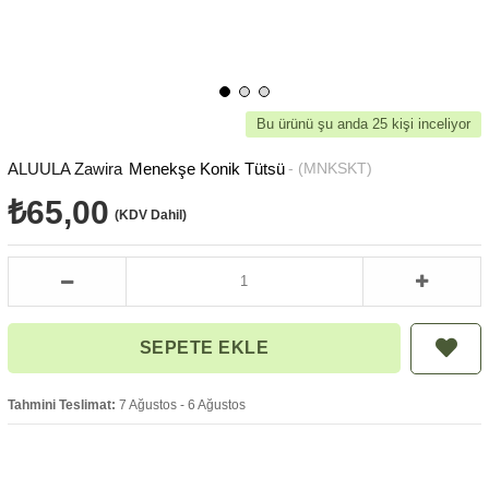
Bu ürünü şu anda 25 kişi inceliyor
ALUULA Zawira
Menekşe Konik Tütsü
(MNKSKT)
₺65,00
(KDV Dahil)
Tahmini Teslimat:
7 Ağustos - 6 Ağustos