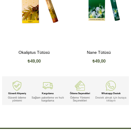
Okaliptus Tütüsü
Nane Tütüsü
₺49,00
₺49,00
Güvenli Alışveriş
Kargolama
Ödeme Seçenekleri
Whatsapp Destek
Güvenli ödeme
Sağlam paketleme ve hızlı
Ödeme Yöntemi
Destek almak için buraya
yöntemi
kargolama
Seçenekleri
tıklayın
Etiketler
,
,
,
,
,
,
,
Menekşe
Menekşe Konik
Menekşe Konik Tütsü
Menekşe Tütsü
Konik
Konik Tütsü
Tütsü