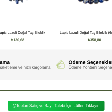
Lapis Lazuli Doğal Taş Bileklik
₺130,68
₺358,80
lama
Ödeme Seçenekle
aketleme ve hızlı kargolama
Ödeme Yöntemi Seçenek
Toptan Satış ve Bayii Talebi İçin Lütfen Tıklayın