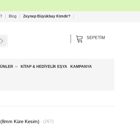
 ?
Blog
Zeynep Büyükbay Kimdir?
SEPETIM
RÜNLER
KITAP & HEDIYELIK EŞYA
KAMPANYA
ik (8mm Küre Kesim)
(267)