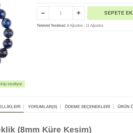
Tahmini Teslimat:
8 Ağustos - 11 Ağustos
işi inceliyor
ELLIKLERI
YORUMLAR
(0)
ÖDEME SEÇENEKLERI
ÜRÜN Ö
leklik (8mm Küre Kesim)