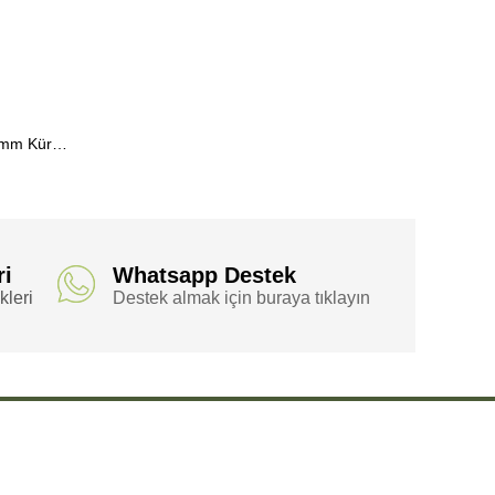
Lapis Lazuli Doğal Taş Bileklik (6mm Küre Kesim)
ri
Whatsapp Destek
leri
Destek almak için buraya tıklayın