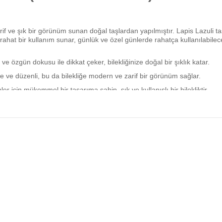
arif ve şık bir görünüm sunan doğal taşlardan yapılmıştır. Lapis Lazuli ta
ahat bir kullanım sunar, günlük ve özel günlerde rahatça kullanılabilec
ve özgün dokusu ile dikkat çeker, bilekliğinize doğal bir şıklık katar.
te ve düzenli, bu da bilekliğe modern ve zarif bir görünüm sağlar.
için mükemmel bir tasarıma sahip, şık ve kullanışlı bir bilekliktir.
nde her bileklik kendine has bir görünüme sahiptir.
nabilirsiniz.
yaratabilirsiniz.
iz.
im)
maddeleri içermez. Tamamen doğal Lapis Lazuli taşından üretilmiştir.