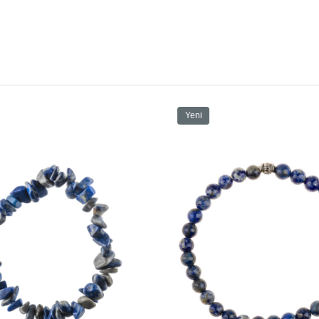
Unisex
Doğal Taş
18-19 cm
Çocuk
Genç
Yetişkin
Mavi
Yeni
Lapis Lazuli
Ürün