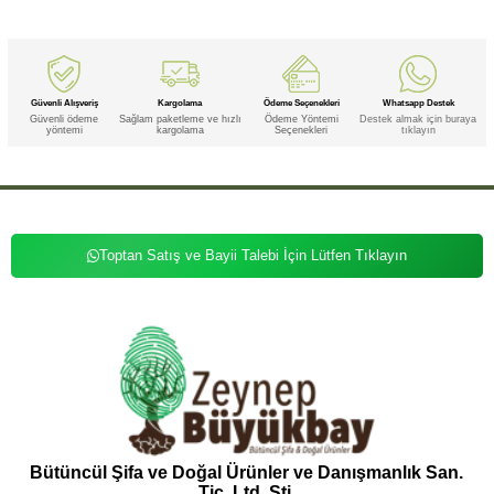
Güvenli Alışveriş
Kargolama
Ödeme Seçenekleri
Whatsapp Destek
Güvenli ödeme
Sağlam paketleme ve hızlı
Ödeme Yöntemi
Destek almak için buraya
yöntemi
kargolama
Seçenekleri
tıklayın
Toptan Satış ve Bayii Talebi İçin Lütfen Tıklayın
Bütüncül Şifa ve Doğal Ürünler ve Danışmanlık San.
Tic. Ltd. Şti.