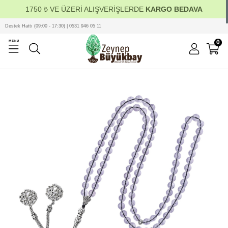
1750 ₺ VE ÜZERİ ALIŞVERİŞLERDE
KARGO BEDAVA
Destek Hattı (09:00 - 17:30) | 0531 946 05 11
0
MENU