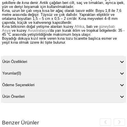
şekillere de
kına
denir. Antik çağdan beri cilt, saç ve tırnakları, ayrıca ipek,
yün ve deriyi boyamak için kullanılmaktadır.
Kına, uzun bir çalı veya kısa bir ağaç olarak tasvir edilir. Boyu 1,8 ile 7,6
metre arasında değişir. Tüysüz ve çok dallıdır. Yaprakları eliptiktir ve
ortalama boyutları 1,5 – 5 cm x 0,5 – 2 cm'dir. Kına meyveleri 4–8 mm
çapında, küçük ve kahverengi kapsüllerdir.
Kına bitkisinin doğal yetişme alanları kuzey
Afrika
, batı ve
güneybatı
Asya
ve kuzey
Avustralasya
'da yarı kurak iklim ve tropikal bölgelerdir. 35 -
45 °C arasında yetiştirildiğinde maksimum boya ulaşır.
Boyadığı dokuya kızıl renk veren kına tozu ticarette başlıca esmer ve
yeşil kına olmak üzere iki tipte bulunur.
Ürün Özellikleri
Yorumlar
(0)
Ödeme Seçenekleri
Ürün Önerileri
Benzer Ürünler