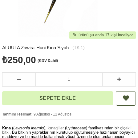
Bu ürünü şu anda 17 kişi inceliyor
ALUULA Zawira
Huni Kına Siyah
(TK.1)
₺250,00
(KDV Dahil)
Tahmini Teslimat:
9 Ağustos - 12 Ağustos
Kına
(
Lawsonia inermis
),
kınagiller
(Lythraceae) familyasından bir
çiçekli
bitki
. Bu bitkinin yapraklarının kurutulup öğütülmesiyle hazırlanan boyayıcı
maddeye ve bu madde kullanılarak vücut üzerinde oluşturulan geçici