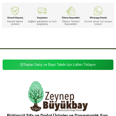
Güvenli Alışveriş
Kargolama
Ödeme Seçenekleri
Whatsapp Destek
Güvenli ödeme
Sağlam paketleme ve hızlı
Ödeme Yöntemi
Destek almak için buraya
yöntemi
kargolama
Seçenekleri
tıklayın
Etiketler
,
,
,
,
,
,
,
Huni
Huni Kına
Huni Kına Siyah
Huni Siyah
Kına
Kına Siyah
Siyah
Toptan Satış ve Bayii Talebi İçin Lütfen Tıklayın
Bütüncül Şifa ve Doğal Ürünler ve Danışmanlık San.