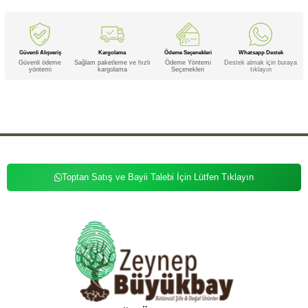
Güvenli Alışveriş
Kargolama
Ödeme Seçenekleri
Whatsapp Destek
Güvenli ödeme
Sağlam paketleme ve hızlı
Ödeme Yöntemi
Destek almak için buraya
yöntemi
kargolama
Seçenekleri
tıklayın
Etiketler
,
,
,
,
,
,
,
Kalsit
Kalsit Taşı
Kalsit Taşı Tımbıl
Kalsit Tımbıl
Taşı
Taşı Tımbıl
Tımbıl
Toptan Satış ve Bayii Talebi İçin Lütfen Tıklayın