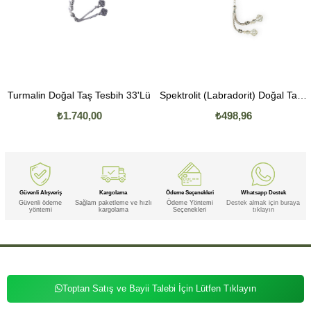
Turmalin Doğal Taş Tesbih 33'Lü
Spektrolit (Labradorit) Doğal Taş Tesbih 33'Lü
₺1.740,00
₺498,96
Güvenli Alışveriş
Kargolama
Ödeme Seçenekleri
Whatsapp Destek
Güvenli ödeme
Sağlam paketleme ve hızlı
Ödeme Yöntemi
Destek almak için buraya
yöntemi
kargolama
Seçenekleri
tıklayın
Toptan Satış ve Bayii Talebi İçin Lütfen Tıklayın