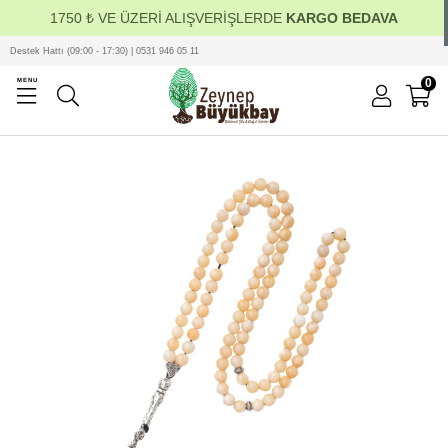
1750 ₺ VE ÜZERİ ALIŞVERİŞLERDE
KARGO BEDAVA
Destek Hattı (09:00 - 17:30) | 0531 946 05 11
0
MENU