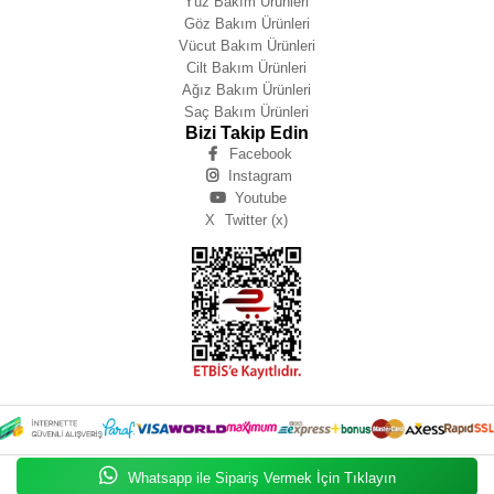
Yüz Bakım Ürünleri
Göz Bakım Ürünleri
Vücut Bakım Ürünleri
Cilt Bakım Ürünleri
Ağız Bakım Ürünleri
Saç Bakım Ürünleri
Bizi Takip Edin
Facebook
Instagram
Youtube
X
Twitter (x)
Whatsapp ile Sipariş Vermek İçin Tıklayın
Zeynep IŞIK BÜYÜKBAY