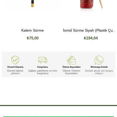
Kalem Sürme
İsmid Sürme Siyah (Plastik Çubuklu)
₺75,00
₺194,04
Güvenli Alışveriş
Kargolama
Ödeme Seçenekleri
Whatsapp Destek
Güvenli ödeme
Sağlam paketleme ve hızlı
Ödeme Yöntemi
Destek almak için buraya
yöntemi
kargolama
Seçenekleri
tıklayın
Etiketler
,
,
,
,
,
,
İsmid
İsmid Sürme
İsmid Sürme Ahşap
İsmid Sürme Ahşap Çubuklu
İsmid Sürme Çubuklu
İsmid Ahşap
,
,
,
,
,
,
,
İsmid Ahşap Çubuklu
İsmid Çubuklu
Sürme
Sürme Ahşap
Sürme Ahşap Çubuklu
Sürme Çubuklu
Ahşap
,
,
Ahşap Çubuklu
Çubuklu