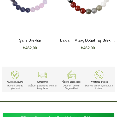
Şans Bilekliği
Balgami Mizaç Doğal Taş Bileklik (8mm Küre Kesim)
₺462,00
₺462,00
Güvenli Alışveriş
Kargolama
Ödeme Seçenekleri
Whatsapp Destek
Güvenli ödeme
Sağlam paketleme ve hızlı
Ödeme Yöntemi
Destek almak için buraya
yöntemi
kargolama
Seçenekleri
tıklayın