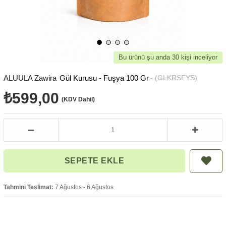
Bu ürünü şu anda 30 kişi inceliyor
ALUULA Zawira
Gül Kurusu - Fuşya 100 Gr
(GLKRSFYS)
₺599,00
(KDV Dahil)
Tahmini Teslimat:
7 Ağustos - 6 Ağustos