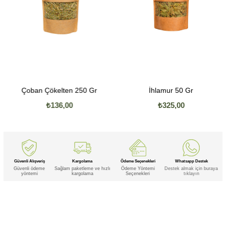
Çoban Çökelten 250 Gr
İhlamur 50 Gr
₺136,00
₺325,00
Güvenli Alışveriş
Kargolama
Ödeme Seçenekleri
Whatsapp Destek
Güvenli ödeme
Sağlam paketleme ve hızlı
Ödeme Yöntemi
Destek almak için buraya
yöntemi
kargolama
Seçenekleri
tıklayın
Etiketler
,
,
,
,
,
,
,
,
Gül Kurusu
Gül Kurusu -
Gül Kurusu - Fuşya
Gül Kurusu Fuşya
Gül -
Gül - Fuşya
Gül Fuşya
Kurusu
,
,
,
,
,
Kurusu -
Kurusu - Fuşya
Kurusu Fuşya
- Fuşya
Fuşya