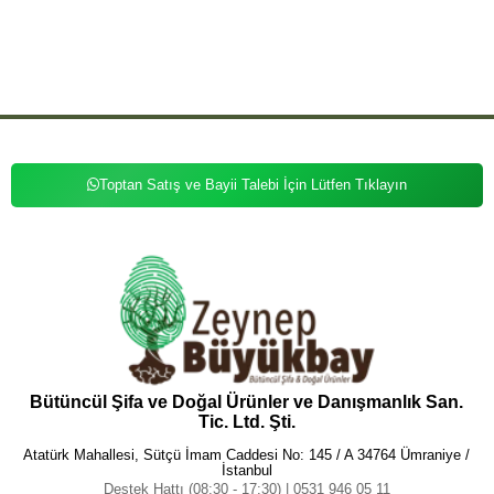
,
,
,
,
,
,
Küre Kesim
Florit Doğal 6mm Kesim
Florit Doğal Küre
Florit Doğal Küre Kesim
Florit Doğal Kesim
Florit Taş
,
,
,
,
Florit Taş Bileklik
Florit Taş Bileklik 6mm
Florit Taş Bileklik 6mm Küre
Florit Taş Bileklik 6mm Küre Kesim
Florit
,
,
,
,
Taş Bileklik 6mm Kesim
Florit Taş Bileklik Küre
Florit Taş Bileklik Küre Kesim
Florit Taş Bileklik Kesim
Florit Taş
,
,
,
,
,
6mm
Florit Taş 6mm Küre
Florit Taş 6mm Küre Kesim
Florit Taş 6mm Kesim
Florit Taş Küre
Florit Taş Küre
,
,
,
Kesim
Florit Taş Kesim
Florit Bileklik
Toptan Satış ve Bayii Talebi İçin Lütfen Tıklayın
Bütüncül Şifa ve Doğal Ürünler ve Danışmanlık San.
Tic. Ltd. Şti.
Atatürk Mahallesi, Sütçü İmam Caddesi No: 145 / A 34764 Ümraniye /
İstanbul
Destek Hattı (08:30 - 17:30) | 0531 946 05 11