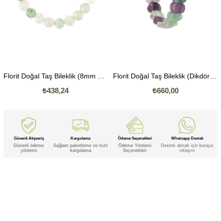
Florit Doğal Taş Bileklik (8mm Küre Kesim)
Florit Doğal Taş Bileklik (Dikdörtgen Kesim)
₺438,24
₺660,00
Güvenli Alışveriş
Kargolama
Ödeme Seçenekleri
Whatsapp Destek
Güvenli ödeme
Sağlam paketleme ve hızlı
Ödeme Yöntemi
Destek almak için buraya
yöntemi
kargolama
Seçenekleri
tıklayın
Etiketler
,
,
,
,
,
Florit
Florit Doğal
Florit Doğal Taş
Florit Doğal Taş Bileklik
Florit Doğal Taş Bileklik 6mm
Florit Doğal Taş
,
,
,
Bileklik 6mm Küre
Florit Doğal Taş Bileklik 6mm Küre Kesim
Florit Doğal Taş Bileklik 6mm Kesim
Florit Doğal Taş
,
,
,
,
Bileklik Küre
Florit Doğal Taş Bileklik Küre Kesim
Florit Doğal Taş Bileklik Kesim
Florit Doğal Taş 6mm
Florit
,
,
,
,
Doğal Taş 6mm Küre
Florit Doğal Taş 6mm Küre Kesim
Florit Doğal Taş 6mm Kesim
Florit Doğal Taş Küre
Florit
,
,
,
,
Doğal Taş Küre Kesim
Florit Doğal Taş Kesim
Florit Doğal Bileklik
Florit Doğal Bileklik 6mm
Florit Doğal Bileklik
,
,
,
,
6mm Küre
Florit Doğal Bileklik 6mm Küre Kesim
Florit Doğal Bileklik 6mm Kesim
Florit Doğal Bileklik Küre
Florit
,
,
,
,
Doğal Bileklik Küre Kesim
Florit Doğal Bileklik Kesim
Florit Doğal 6mm
Florit Doğal 6mm Küre
Florit Doğal 6mm