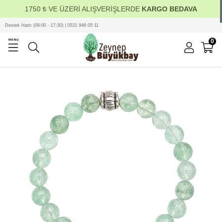
1750 ₺ VE ÜZERİ ALIŞVERİŞLERDE
KARGO BEDAVA
Destek Hattı (09:00 - 17:30) | 0531 946 05 11
0
MENU