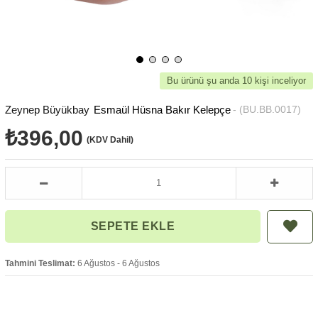
Bu ürünü şu anda 10 kişi inceliyor
Zeynep Büyükbay
Esmaül Hüsna Bakır Kelepçe
(BU.BB.0017)
₺396,00
(KDV Dahil)
Tahmini Teslimat:
6 Ağustos - 6 Ağustos