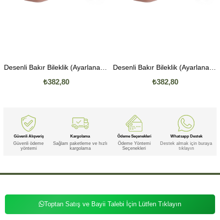
Desenli Bakır Bileklik (Ayarlanabilir) Model 5
Desenli Bakır Bileklik (Ayarlanabilir) Model 6
₺382,80
₺382,80
Güvenli Alışveriş
Kargolama
Ödeme Seçenekleri
Whatsapp Destek
Güvenli ödeme
Sağlam paketleme ve hızlı
Ödeme Yöntemi
Destek almak için buraya
yöntemi
kargolama
Seçenekleri
tıklayın
Toptan Satış ve Bayii Talebi İçin Lütfen Tıklayın