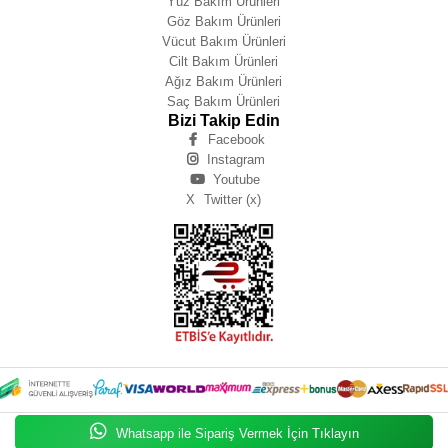
Yüz Bakım Ürünleri
Göz Bakım Ürünleri
Vücut Bakım Ürünleri
Cilt Bakım Ürünleri
Ağız Bakım Ürünleri
Saç Bakım Ürünleri
Bizi Takip Edin
Facebook
Instagram
Youtube
X
Twitter (x)
Whatsapp ile Sipariş Vermek İçin Tıklayın
Zeynep IŞIK BÜYÜKBAY