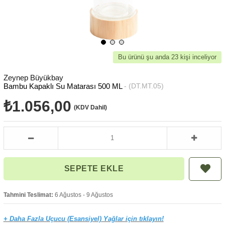
Bu ürünü şu anda 23 kişi inceliyor
Zeynep Büyükbay
Bambu Kapaklı Su Matarası 500 ML
(DT.MT.05)
₺1.056,00
(KDV Dahil)
Tahmini Teslimat:
6 Ağustos - 9 Ağustos
+ Daha Fazla Uçucu (Esansiyel) Yağlar için tıklayın!