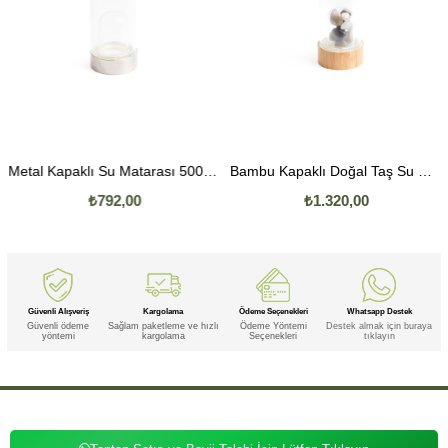
Metal Kapaklı Su Matarası 500 ML
Bambu Kapaklı Doğal Taş Su Matarası (İsteğe Ve Mizaca Göre) 500 ML
₺792,00
₺1.320,00
Güvenli Alışveriş
Kargolama
Ödeme Seçenekleri
Whatsapp Destek
Güvenli ödeme
Sağlam paketleme ve hızlı
Ödeme Yöntemi
Destek almak için buraya
yöntemi
kargolama
Seçenekleri
tıklayın