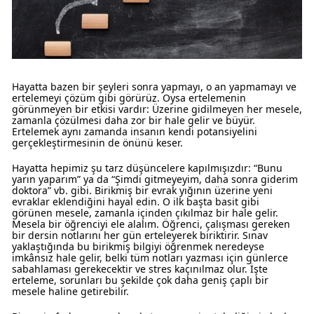
Hayatta bazen bir şeyleri sonra yapmayı, o an yapmamayı ve
ertelemeyi çözüm gibi görürüz. Oysa ertelemenin
görünmeyen bir etkisi vardır: Üzerine gidilmeyen her mesele,
zamanla çözülmesi daha zor bir hale gelir ve büyür.
Ertelemek aynı zamanda insanın kendi potansiyelini
gerçekleştirmesinin de önünü keser.
Hayatta hepimiz şu tarz düşüncelere kapılmışızdır: “Bunu
yarın yaparım” ya da “Şimdi gitmeyeyim, daha sonra giderim
doktora” vb. gibi. Birikmiş bir evrak yığının üzerine yeni
evraklar eklendiğini hayal edin. O ilk başta basit gibi
görünen mesele, zamanla içinden çıkılmaz bir hale gelir.
Mesela bir öğrenciyi ele alalım. Öğrenci, çalışması gereken
bir dersin notlarını her gün erteleyerek biriktirir. Sınav
yaklaştığında bu birikmiş bilgiyi öğrenmek neredeyse
imkânsız hale gelir, belki tüm notları yazması için günlerce
sabahlaması gerekecektir ve stres kaçınılmaz olur. İşte
erteleme, sorunları bu şekilde çok daha geniş çaplı bir
mesele haline getirebilir.