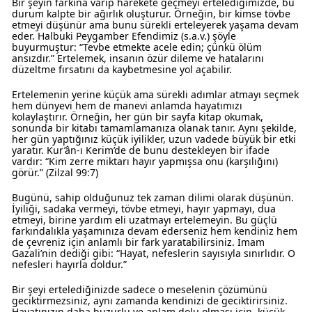
Bir şeyin farkına varıp harekete geçmeyi ertelediğimizde, bu
durum kalpte bir ağırlık oluşturur. Örneğin, bir kimse tövbe
etmeyi düşünür ama bunu sürekli erteleyerek yaşama devam
eder. Halbuki Peygamber Efendimiz (s.a.v.) şöyle
buyurmuştur: “Tevbe etmekte acele edin; çünkü ölüm
ansızdır.” Ertelemek, insanın özür dileme ve hatalarını
düzeltme fırsatını da kaybetmesine yol açabilir.
Ertelemenin yerine küçük ama sürekli adımlar atmayı seçmek
hem dünyevi hem de manevi anlamda hayatımızı
kolaylaştırır. Örneğin, her gün bir sayfa kitap okumak,
sonunda bir kitabı tamamlamanıza olanak tanır. Aynı şekilde,
her gün yaptığınız küçük iyilikler, uzun vadede büyük bir etki
yaratır. Kur’ân-ı Kerim’de de bunu destekleyen bir ifade
vardır: “Kim zerre miktarı hayır yapmışsa onu (karşılığını)
görür.” (Zilzal 99:7)
Bugünü, sahip olduğunuz tek zaman dilimi olarak düşünün.
İyiliği, sadaka vermeyi, tövbe etmeyi, hayır yapmayı, dua
etmeyi, birine yardım eli uzatmayı ertelemeyin. Bu güçlü
farkındalıkla yaşamınıza devam ederseniz hem kendiniz hem
de çevreniz için anlamlı bir fark yaratabilirsiniz. İmam
Gazali’nin dediği gibi: “Hayat, nefeslerin sayısıyla sınırlıdır. O
nefesleri hayırla doldur.”
Bir şeyi ertelediğinizde sadece o meselenin çözümünü
geciktirmezsiniz, aynı zamanda kendinizi de geciktirirsiniz.
Hayatınızın daha huzurlu ve anlam dolu olması için, küçük