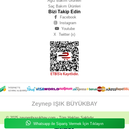
Ağız Bakım Ürünleri
Saç Bakım Ürünleri
Bizi Takip Edin
Facebook
Instagram
Youtube
X
Twitter (x)
Zeynep IŞIK BÜYÜKBAY
© 2025
zeynepbuyukbay.com
- Tüm Hakları Saklıdır.
Whatsapp ile Sipariş Vermek İçin Tıklayın