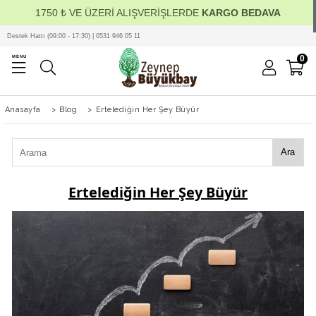
1750 ₺ VE ÜZERİ ALIŞVERİŞLERDE
KARGO BEDAVA
Destek Hattı (09:00 - 17:30) | 0531 946 05 11
0
MENU
Anasayfa
>
Blog
>
Ertelediğin Her Şey Büyür
Ara
Ertelediğin Her Şey Büyür