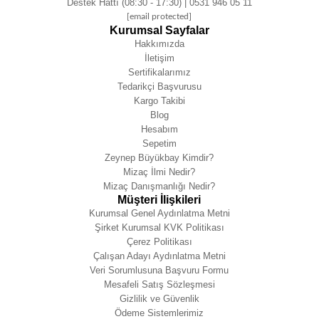
Destek Hattı (08:30 - 17:30) | 0531 946 05 11
[email protected]
Kurumsal Sayfalar
Hakkımızda
İletişim
Sertifikalarımız
Tedarikçi Başvurusu
Kargo Takibi
Blog
Hesabım
Sepetim
Zeynep Büyükbay Kimdir?
Mizaç İlmi Nedir?
Mizaç Danışmanlığı Nedir?
Müşteri İlişkileri
Kurumsal Genel Aydınlatma Metni
Şirket Kurumsal KVK Politikası
Çerez Politikası
Çalışan Adayı Aydınlatma Metni
Veri Sorumlusuna Başvuru Formu
Mesafeli Satış Sözleşmesi
Gizlilik ve Güvenlik
Ödeme Sistemlerimiz