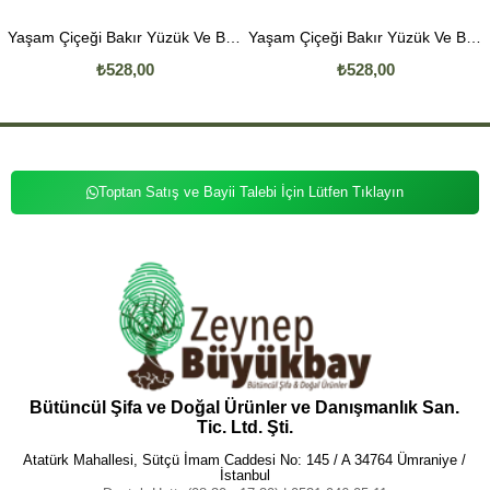
ti
Yaşam Çiçeği Bakır Yüzük Ve Bileklik Seti
Yaşam Çiçeği Bakır Yüzük Ve Bileklik Seti
₺528,00
₺528,00
Toptan Satış ve Bayii Talebi İçin Lütfen Tıklayın
Bütüncül Şifa ve Doğal Ürünler ve Danışmanlık San.
Tic. Ltd. Şti.
Atatürk Mahallesi, Sütçü İmam Caddesi No: 145 / A 34764 Ümraniye /
İstanbul