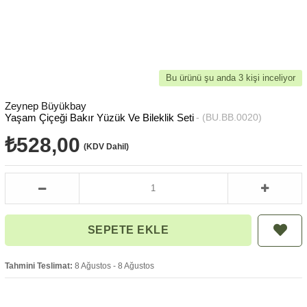
Bu ürünü şu anda 3 kişi inceliyor
Zeynep Büyükbay
Yaşam Çiçeği Bakır Yüzük Ve Bileklik Seti
(BU.BB.0020)
₺528,00
(KDV Dahil)
Tahmini Teslimat:
8 Ağustos - 8 Ağustos