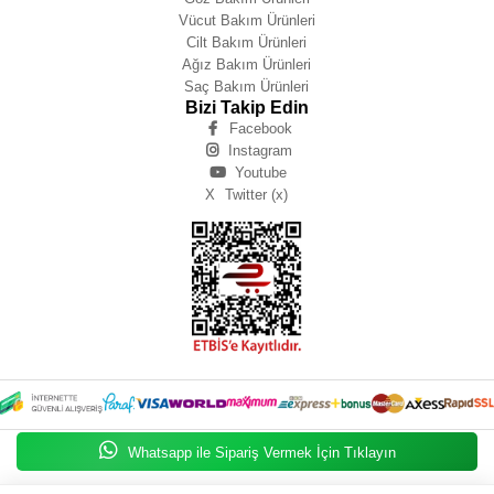
Vücut Bakım Ürünleri
Cilt Bakım Ürünleri
Ağız Bakım Ürünleri
Saç Bakım Ürünleri
Bizi Takip Edin
Facebook
Instagram
Youtube
X
Twitter (x)
Whatsapp ile Sipariş Vermek İçin Tıklayın
Zeynep IŞIK BÜYÜKBAY