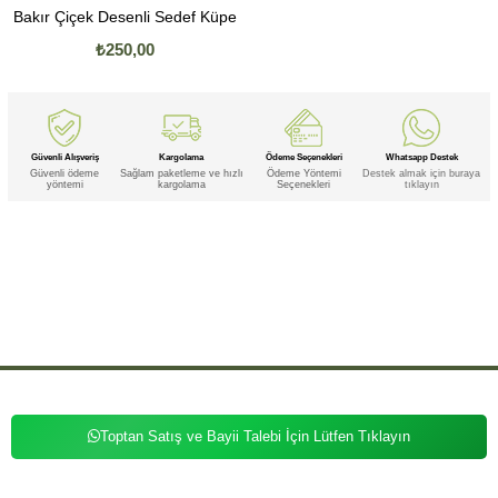
Bakır Çiçek Desenli Sedef Küpe
₺250,00
Güvenli Alışveriş
Kargolama
Ödeme Seçenekleri
Whatsapp Destek
Güvenli ödeme
Sağlam paketleme ve hızlı
Ödeme Yöntemi
Destek almak için buraya
yöntemi
kargolama
Seçenekleri
tıklayın
Etiketler
,
,
,
,
,
Bakır
Bakır Papatya
Bakır Papatya Desenli
Bakır Papatya Desenli Ametist
Bakır Papatya Desenli Ametist Küpe
,
,
,
,
Bakır Papatya Desenli Küpe
Bakır Papatya Ametist
Bakır Papatya Ametist Küpe
Bakır Papatya Küpe
Bakır
,
,
,
,
,
Desenli
Bakır Desenli Ametist
Bakır Desenli Ametist Küpe
Bakır Desenli Küpe
Bakır Ametist
Bakır Ametist
,
,
,
,
,
,
Küpe
Bakır Küpe
Papatya
Papatya Desenli
Papatya Desenli Ametist
Papatya Desenli Ametist Küpe
Papatya
,
,
,
,
,
,
Desenli Küpe
Papatya Ametist
Papatya Ametist Küpe
Papatya Küpe
Desenli
Desenli Ametist
Desenli Ametist
,
,
,
,
,
Küpe
Desenli Küpe
Ametist
Ametist Küpe
Küpe
Toptan Satış ve Bayii Talebi İçin Lütfen Tıklayın