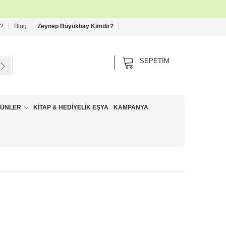
 ?
Blog
Zeynep Büyükbay Kimdir?
SEPETIM
RÜNLER
KITAP & HEDIYELIK EŞYA
KAMPANYA