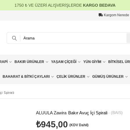
1750 ₺ VE ÜZERİ ALIŞVERİŞLERDE
KARGO BEDAVA
Kargom Nerede
RAPI
BAKIR ÜRÜNLER
YAŞAM ÇIÇEĞI
YÜN GIYIM
BITKISEL Ü
BAHARAT & BITKI ÇAYLARI
ÇELIK ÜRÜNLER
GÜMÜŞ ÜRÜNLER
çi Spirali
ALUULA Zawira
Bakır Avuç İçi Spirali
(BAIS)
₺945,00
(KDV Dahil)