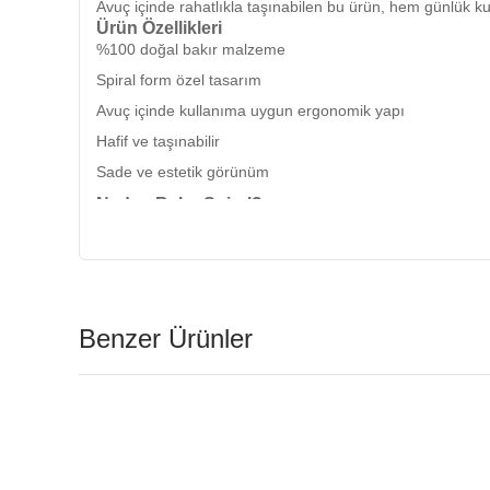
Avuç içinde rahatlıkla taşınabilen bu ürün, hem günlük kull
Ürün Özellikleri
%100 doğal bakır malzeme
Spiral form özel tasarım
Avuç içinde kullanıma uygun ergonomik yapı
Hafif ve taşınabilir
Sade ve estetik görünüm
Neden Bakır Spiral?
Spiral form, birçok kültürde akış, denge ve sürekliliğin si
Kendiniz için sade bir aksesuar olarak tercih edebilir ya d
Not:
Doğal bakır zamanla kararma yapabilir. Bu durum ür
Benzer Ürünler