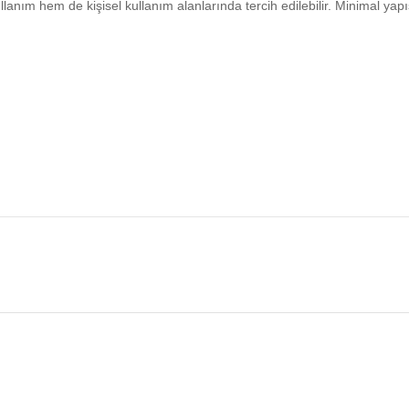
anım hem de kişisel kullanım alanlarında tercih edilebilir. Minimal yapıs
mgesi olarak kabul edilir. Doğal bakır ile birleştiğinde hem estetik hem de
a sevdiklerinize anlamlı bir hediye olarak sunabilirsiniz.
ünün doğasından kaynaklanır ve düzenli bakım ile kolayca temizlenebil