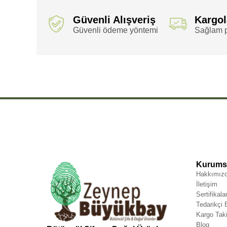
Güvenli Alışveriş
Kargo
Güvenli ödeme yöntemi
Sağlam p
,
,
,
,
,
,
Bakır
Bakır Avuç
Bakır Avuç İçi
Bakır Avuç İçi Spirali
Bakır Avuç Spirali
Bakır İçi
Bakır İçi S
Kurumsa
Hakkımız
İletişim
Sertifikala
Tedarikçi
Kargo Taki
Blog