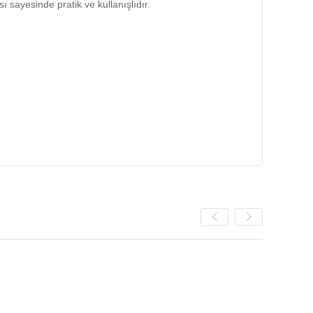
ı sayesinde pratik ve kullanışlıdır.
 anlamlı bir obje ortaya çıkar.
ir.