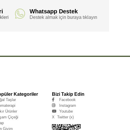
ri
Whatsapp Destek
leri
Destek almak için buraya tıklayın
püler Kategoriler
Bizi Takip Edin
ğal Taşlar
Facebook
omaterapi
Instagram
kır Ürünler
Youtube
şam Çiçeği
X
Twitter (x)
tap
n Giyim