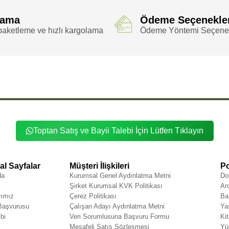
lama
Ödeme Seçenekle
aketleme ve hızlı kargolama
Ödeme Yöntemi Seçenek
Etiketler
,
,
,
,
,
,
,
,
pirali
Bakır Spirali
Avuç
Avuç İçi
Avuç İçi Spirali
Avuç Spirali
İçi Spirali
Spirali
Toptan Satış ve Bayii Talebi İçin Lütfen Tıklayın
l Sayfalar
Müşteri İlişkileri
Po
da
Kurumsal Genel Aydınlatma Metni
Do
Şirket Kurumsal KVK Politikası
Ar
rımız
Çerez Politikası
Ba
 Başvurusu
Çalışan Adayı Aydınlatma Metni
Ya
bi
Veri Sorumlusuna Başvuru Formu
Ki
Mesafeli Satış Sözleşmesi
Yü