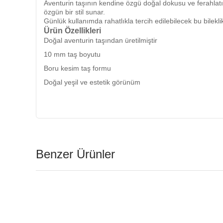
Aventurin taşının kendine özgü doğal dokusu ve ferahlatı
özgün bir stil sunar.
Günlük kullanımda rahatlıkla tercih edilebilecek bu bilekl
Ürün Özellikleri
Doğal aventurin taşından üretilmiştir
10 mm taş boyutu
Boru kesim taş formu
Doğal yeşil ve estetik görünüm
Günlük kullanıma uygun
Neden Aventurin Taşlı Bileklik?
Aventurin taşı, doğal rengi ve sade şıklığı ile öne çıkan ta
Kendiniz için şık bir aksesuar olarak tercih edebilir ya da s
Not:
Doğal taşlar yapısı gereği renk ve doku açısından fark
Benzer Ürünler