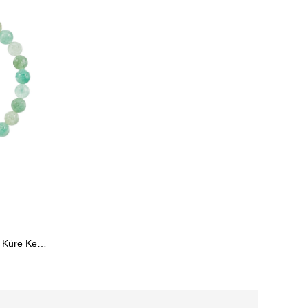
Aventurin Doğaltaş Bileklik (6mm Küre Kesim)