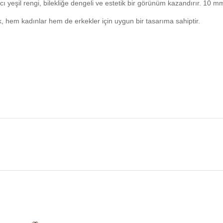
cı yeşil rengi, bilekliğe dengeli ve estetik bir görünüm kazandırır. 1
ik, hem kadınlar hem de erkekler için uygun bir tasarıma sahiptir.
şlardan biridir. Boru kesim formu ile birleştiğinde stilinize ferah ve zarif
evdiklerinize özel ve anlamlı bir hediye alternatifi sunabilirsiniz.
lılık gösterebilir.