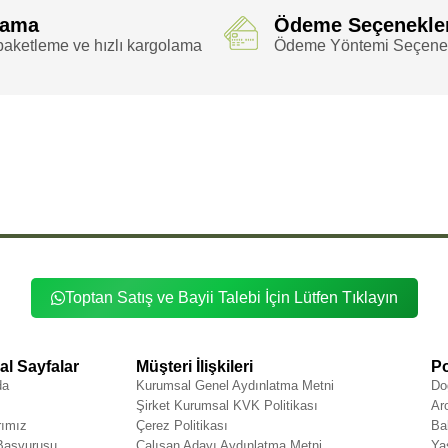
lama
Ödeme Seçenekle
aketleme ve hızlı kargolama
Ödeme Yöntemi Seçenek
Etiketler
,
,
,
Bileklik 10mm
Aventurin Doğal Taş Bileklik 10mm Boru
Aventurin Doğal Taş Bileklik 10mm Boru Kesim
Aventurin Doğal Ta
,
,
,
turin Doğal Taş 10mm Boru Kesim
Aventurin Doğal Taş 10mm Kesim
Aventurin Doğal Taş Boru
Aventurin Doğal Taş Boru
,
,
,
,
lik 10mm Kesim
Aventurin Doğal Bileklik Boru
Aventurin Doğal Bileklik Boru Kesim
Aventurin Doğal Bileklik Kesim
Avent
,
,
,
,
 Taş
Aventurin Taş Bileklik
Aventurin Taş Bileklik 10mm
Aventurin Taş Bileklik 10mm Boru
Aventurin Taş Bileklik 10m
,
,
,
,
in Taş 10mm Boru Kesim
Aventurin Taş 10mm Kesim
Aventurin Taş Boru
Aventurin Taş Boru Kesim
Aventurin Taş Kesi
Toptan Satış ve Bayii Talebi İçin Lütfen Tıklayın
l Sayfalar
Müşteri İlişkileri
Po
da
Kurumsal Genel Aydınlatma Metni
Do
Şirket Kurumsal KVK Politikası
Ar
rımız
Çerez Politikası
Ba
 Başvurusu
Çalışan Adayı Aydınlatma Metni
Ya