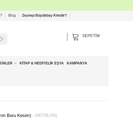
 ?
Blog
Zeynep Büyükbay Kimdir?
SEPETIM
RÜNLER
KITAP & HEDIYELIK EŞYA
KAMPANYA
10mm Boru Kesim)
(ADTBLON)