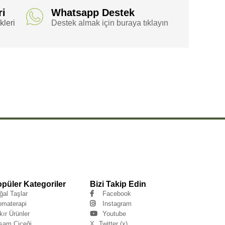
ri
Whatsapp Destek
leri
Destek almak için buraya tıklayın
,
,
,
ş Bileklik 10mm Kesim
Aventurin Doğal Taş Bileklik Boru
Aventurin Doğal Taş Bileklik Boru Kesim
,
,
,
,
 Kesim
Aventurin Doğal Taş Kesim
Aventurin Doğal Bileklik
Aventurin Doğal Bileklik 10mm
,
,
,
urin Doğal 10mm
Aventurin Doğal 10mm Boru
Aventurin Doğal 10mm Boru Kesim
Aventurin Doğal
,
,
,
m Boru Kesim
Aventurin Taş Bileklik 10mm Kesim
Aventurin Taş Bileklik Boru
Aventurin Taş Bileklik
,
,
m
Aventurin Bileklik
püler Kategoriler
Bizi Takip Edin
ğal Taşlar
Facebook
omaterapi
Instagram
kır Ürünler
Youtube
şam Çiçeği
X
Twitter (x)