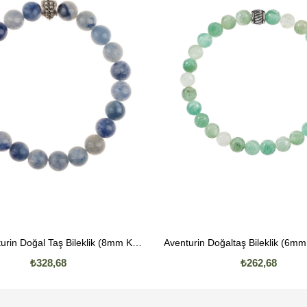
Mavi Aventurin Doğal Taş Bileklik (8mm Küre Kesim)
₺328,68
₺262,68