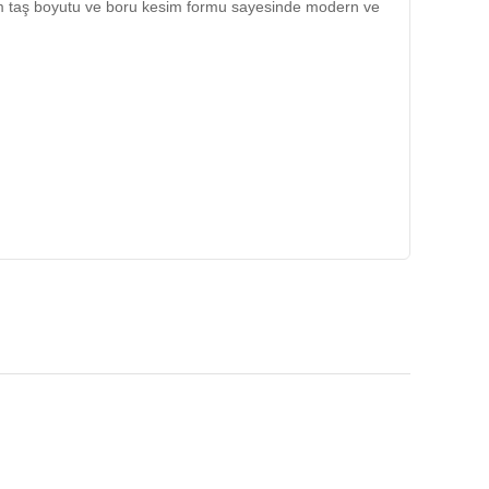
0 mm taş boyutu ve boru kesim formu sayesinde modern ve
 bir dokunuş katar.