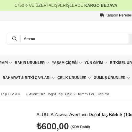
1750 ₺ VE ÜZERİ ALIŞVERİŞLERDE
KARGO BEDAVA
Kargom Nerede
RAPI
BAKIR ÜRÜNLER
YAŞAM ÇIÇEĞI
YÜN GIYIM
BITKISEL Ü
BAHARAT & BITKI ÇAYLARI
ÇELIK ÜRÜNLER
GÜMÜŞ ÜRÜNLER
Taşı Bileklik
>
Aventurin Doğal Taş Bileklik (10mm Boru Kesim)
ALUULA Zawira
Aventurin Doğal Taş Bileklik (
₺600,00
(KDV Dahil)