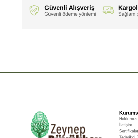
Güvenli Alışveriş
Kargo
Güvenli ödeme yöntemi
Sağlam p
,
,
,
,
Aventurin
Aventurin Doğal
Aventurin Doğal Taş
Aventurin Doğal Taş Bileklik
Aventurin Doğal Taş 
,
,
,
Aventurin Doğal Taş Bileklik Kesim
Aventurin Doğal Taş 10mm
Aventurin Doğal Taş 10mm Boru
Aven
,
,
Aventurin Doğal Bileklik 10mm Boru
Aventurin Doğal Bileklik 10mm Boru Kesim
Aventurin Doğal Bilek
,
,
,
,
10mm Kesim
Aventurin Doğal Boru
Aventurin Doğal Boru Kesim
Aventurin Doğal Kesim
Aventurin
,
,
,
,
Boru Kesim
Aventurin Taş Bileklik Kesim
Aventurin Taş 10mm
Aventurin Taş 10mm Boru
Aventur
Kurumsa
Hakkımız
İletişim
Sertifikala
Tedarikçi