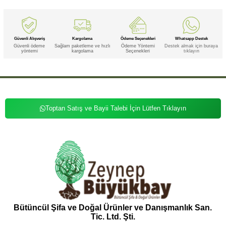
Güvenli Alışveriş
Kargolama
Ödeme Seçenekleri
Whatsapp Destek
Güvenli ödeme
Sağlam paketleme ve hızlı
Ödeme Yöntemi
Destek almak için buraya
yöntemi
kargolama
Seçenekleri
tıklayın
Toptan Satış ve Bayii Talebi İçin Lütfen Tıklayın
Bütüncül Şifa ve Doğal Ürünler ve Danışmanlık San.
Tic. Ltd. Şti.