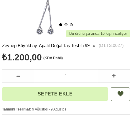
Bu ürünü şu anda 16 kişi inceliyor
Zeynep Büyükbay
Apatit Doğal Taş Tesbih 99'Lu
(DT.TS.0027)
₺1.200,00
(KDV Dahil)
Tahmini Teslimat:
9 Ağustos - 9 Ağustos